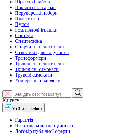
Піратські набори
Паркінги та гаражі
Перукарські набори
Пластикові
Пупси
Розвиваючі іграшки
Сортери
Спецтехніка
Спортивні велосипеди
Стільчики для годування
Трансформери
Триколісні велосипеди
Триколісні самокати
Трукові самокати
Універсальні коляски
Клієнту
Увійти в кабінет
Гарантія
Політика конфіденційності
Договір публічної оферти