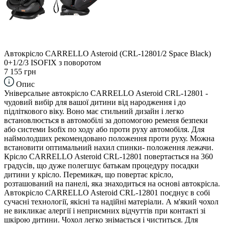
Автокрісло CARRELLO Asteroid (CRL-12801/2 Space Black)
0+1/2/3 ISOFIX з поворотом
7 155 грн
Опис
Універсальне автокрісло CARRELLO Asteroid CRL-12801 -
чудовий вибір для вашої дитини від народження і до
підліткового віку. Воно має стильний дизайн і легко
встановлюється в автомобілі за допомогою ременя безпеки
або системи Іsofіx по ходу або проти руху автомобіля. Для
наймолодших рекомендовано положення проти руху. Можна
встановити оптимальний нахил спинки- положення лежачи.
Крісло CARRELLO Asteroid CRL-12801 повертається на 360
градусів, що дуже полегшує батькам процедуру посадки
дитини у крісло. Перемикач, що повертає крісло,
розташований на панелі, яка знаходиться на основі автокрісла.
Автокрісло CARRELLO Asteroid CRL-12801 поєднує в собі
сучасні технології, якісні та надійні матеріали. А м'який чохол
не викликає алергії і неприємних відчуттів при контакті зі
шкірою дитини. Чохол легко знімається і чиститься. Для