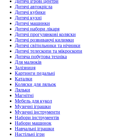
Дитячі ігрові центри
Дитячі автокрісла
Дитячі кубики
Дитячі кухні
Дитячі машинки
Дитячі набори лікаря
Дитячі прогулянкові коляски
Дитячі розвиваючі килимки
Дитячі світильники та нічники
Дитячі телескопи та мікроскопи
Дитяча побутова техніка
Для малюків
Залізниця
Картинги педальні
Каталки
Коляски для ляльок
Ляльки
Магнітні
Мебель для кукол
Музичні іграшки
Музичні інструменти
Набори інструментів
Набори машинок
Навчальні іграшки
Настільні ігри