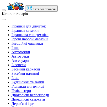
Каталог товарів
Каталог товарів
Іграшки для дівчаток
Іграшки каталки
Іграшкова спецтехніка
Ігрові набори магазин
Інерційні машинки
Інше
Автомобілі
Автотреки
Аксесуари
Біговели
Басейни каркасні
Басейни наливні
Бокс
Будиночки та замки
Гірлянда для вулиці
Гелікоптери
Двоколісні велосипеди
Двоколісні самокати
Дерев'яні ігри