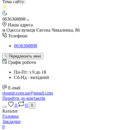
Тема сайту:
0636368898
Наша адреса
м Одесса вулиця Євгена Чикаленка, 86
Телефони
0636368898
Передзвоніть мені
Графік роботи
Пн-Пт: з 9 до 18
Сб-Нд - вихідний
E-mail
riosmir.com.ua@gmail.com
Перейти до контактів
0
0
0
Каталог
Головна
Закладки
0