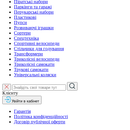
Піратські набори
Паркінги та гаражі
Перукарські набори
Пластикові
Пупси
Розвиваючі іграшки
Сортери
Спецтехніка
Спортивні велосипеди
Стільчики для годування
Трансформери
Триколісні велосипеди
Триколісні самокати
Трукові самокати
Універсальні коляски
Клієнту
Увійти в кабінет
Гарантія
Політика конфіденційності
Договір публічної оферти