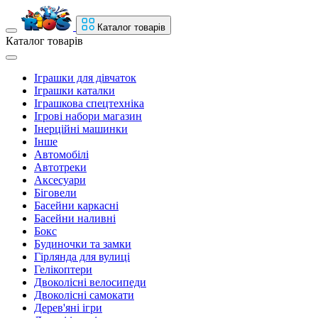
Каталог товарів
Каталог товарів
Іграшки для дівчаток
Іграшки каталки
Іграшкова спецтехніка
Ігрові набори магазин
Інерційні машинки
Інше
Автомобілі
Автотреки
Аксесуари
Біговели
Басейни каркасні
Басейни наливні
Бокс
Будиночки та замки
Гірлянда для вулиці
Гелікоптери
Двоколісні велосипеди
Двоколісні самокати
Дерев'яні ігри