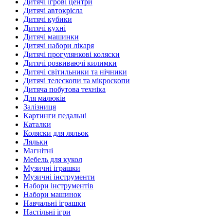
Дитячі ігрові центри
Дитячі автокрісла
Дитячі кубики
Дитячі кухні
Дитячі машинки
Дитячі набори лікаря
Дитячі прогулянкові коляски
Дитячі розвиваючі килимки
Дитячі світильники та нічники
Дитячі телескопи та мікроскопи
Дитяча побутова техніка
Для малюків
Залізниця
Картинги педальні
Каталки
Коляски для ляльок
Ляльки
Магнітні
Мебель для кукол
Музичні іграшки
Музичні інструменти
Набори інструментів
Набори машинок
Навчальні іграшки
Настільні ігри