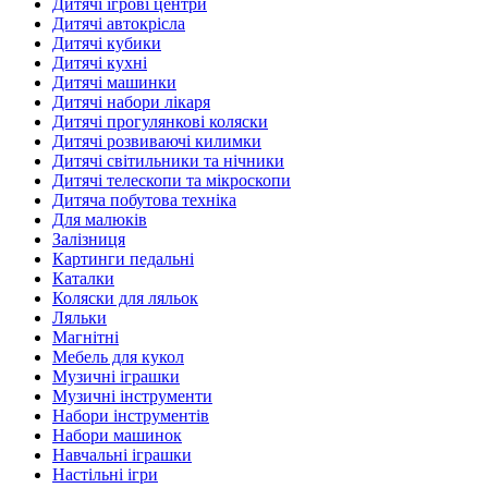
Дитячі ігрові центри
Дитячі автокрісла
Дитячі кубики
Дитячі кухні
Дитячі машинки
Дитячі набори лікаря
Дитячі прогулянкові коляски
Дитячі розвиваючі килимки
Дитячі світильники та нічники
Дитячі телескопи та мікроскопи
Дитяча побутова техніка
Для малюків
Залізниця
Картинги педальні
Каталки
Коляски для ляльок
Ляльки
Магнітні
Мебель для кукол
Музичні іграшки
Музичні інструменти
Набори інструментів
Набори машинок
Навчальні іграшки
Настільні ігри