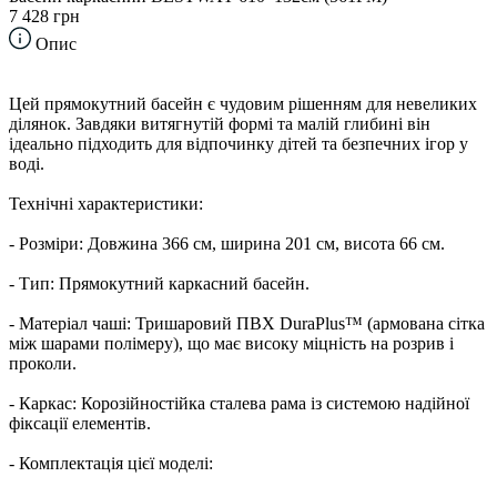
7 428 грн
Опис
Цей прямокутний басейн є чудовим рішенням для невеликих
ділянок. Завдяки витягнутій формі та малій глибині він
ідеально підходить для відпочинку дітей та безпечних ігор у
воді.
Технічні характеристики:
- Розміри: Довжина 366 см, ширина 201 см, висота 66 см.
- Тип: Прямокутний каркасний басейн.
- Матеріал чаші: Тришаровий ПВХ DuraPlus™ (армована сітка
між шарами полімеру), що має високу міцність на розрив і
проколи.
- Каркас: Корозійностійка сталева рама із системою надійної
фіксації елементів.
- Комплектація цієї моделі: