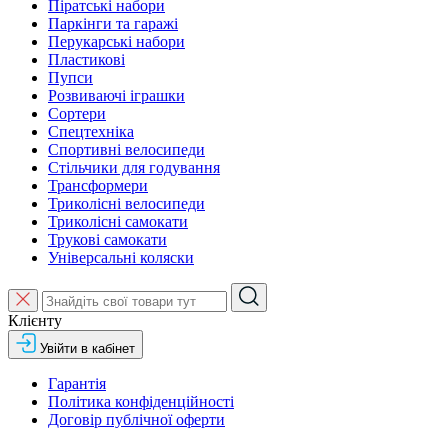
Піратські набори
Паркінги та гаражі
Перукарські набори
Пластикові
Пупси
Розвиваючі іграшки
Сортери
Спецтехніка
Спортивні велосипеди
Стільчики для годування
Трансформери
Триколісні велосипеди
Триколісні самокати
Трукові самокати
Універсальні коляски
Клієнту
Увійти в кабінет
Гарантія
Політика конфіденційності
Договір публічної оферти