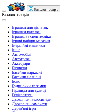
Каталог товарів
Каталог товарів
Іграшки для дівчаток
Іграшки каталки
Іграшкова спецтехніка
Ігрові набори магазин
Інерційні машинки
Інше
Автомобілі
Автотреки
Аксесуари
Біговели
Басейни каркасні
Басейни наливні
Бокс
Будиночки та замки
Гірлянда для вулиці
Гелікоптери
Двоколісні велосипеди
Двоколісні самокати
Дерев'яні ігри