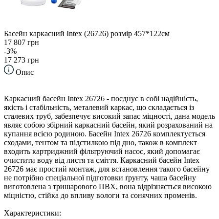
Басейн каркасний Intex (26726) розмір 457*122см
17 807 грн
-3%
17 273 грн
Опис
Каркасний басейн Intex 26726 - поєднує в собі надійність,
якість і стабільність, металевий каркас, що складається із
сталевих труб, забезпечує високий запас міцності, дана модель
являє собою збірний каркасний басейн, який розрахований на
купання всією родиною. Басейн Intex 26726 комплектується
сходами, тентом та підстилкою під дно, також в комплект
входить картриджний фільтруючий насос, який допомагає
очистити воду від листя та сміття. Каркасний басейн Intex
26726 має простий монтаж, для встановлення такого басейну
не потрібно спеціальної підготовки ґрунту, чаша басейну
виготовлена ​​з тришарового ПВХ, вона відрізняється високою
міцністю, стійка до впливу вологи та сонячних променів.
Характеристики: