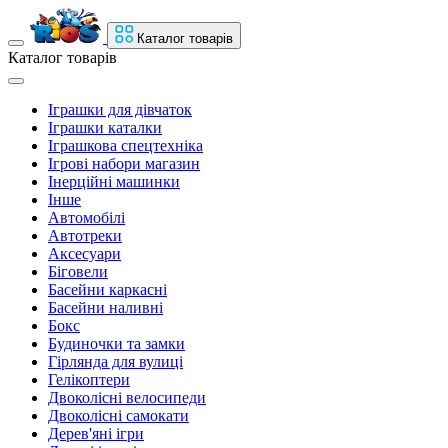
Каталог товарів
Каталог товарів
Іграшки для дівчаток
Іграшки каталки
Іграшкова спецтехніка
Ігрові набори магазин
Інерційні машинки
Інше
Автомобілі
Автотреки
Аксесуари
Біговели
Басейни каркасні
Басейни наливні
Бокс
Будиночки та замки
Гірлянда для вулиці
Гелікоптери
Двоколісні велосипеди
Двоколісні самокати
Дерев'яні ігри