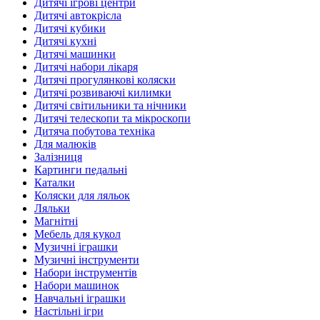
Дитячі ігрові центри
Дитячі автокрісла
Дитячі кубики
Дитячі кухні
Дитячі машинки
Дитячі набори лікаря
Дитячі прогулянкові коляски
Дитячі розвиваючі килимки
Дитячі світильники та нічники
Дитячі телескопи та мікроскопи
Дитяча побутова техніка
Для малюків
Залізниця
Картинги педальні
Каталки
Коляски для ляльок
Ляльки
Магнітні
Мебель для кукол
Музичні іграшки
Музичні інструменти
Набори інструментів
Набори машинок
Навчальні іграшки
Настільні ігри