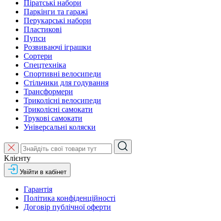
Піратські набори
Паркінги та гаражі
Перукарські набори
Пластикові
Пупси
Розвиваючі іграшки
Сортери
Спецтехніка
Спортивні велосипеди
Стільчики для годування
Трансформери
Триколісні велосипеди
Триколісні самокати
Трукові самокати
Універсальні коляски
Клієнту
Увійти в кабінет
Гарантія
Політика конфіденційності
Договір публічної оферти