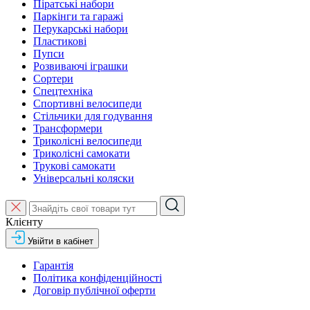
Піратські набори
Паркінги та гаражі
Перукарські набори
Пластикові
Пупси
Розвиваючі іграшки
Сортери
Спецтехніка
Спортивні велосипеди
Стільчики для годування
Трансформери
Триколісні велосипеди
Триколісні самокати
Трукові самокати
Універсальні коляски
Клієнту
Увійти в кабінет
Гарантія
Політика конфіденційності
Договір публічної оферти