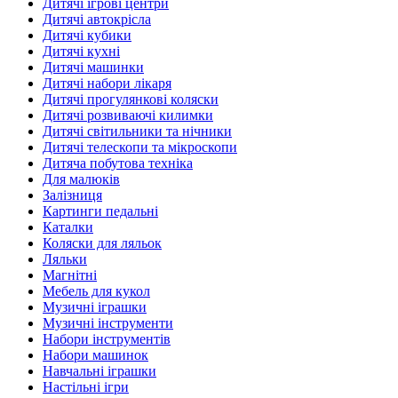
Дитячі ігрові центри
Дитячі автокрісла
Дитячі кубики
Дитячі кухні
Дитячі машинки
Дитячі набори лікаря
Дитячі прогулянкові коляски
Дитячі розвиваючі килимки
Дитячі світильники та нічники
Дитячі телескопи та мікроскопи
Дитяча побутова техніка
Для малюків
Залізниця
Картинги педальні
Каталки
Коляски для ляльок
Ляльки
Магнітні
Мебель для кукол
Музичні іграшки
Музичні інструменти
Набори інструментів
Набори машинок
Навчальні іграшки
Настільні ігри