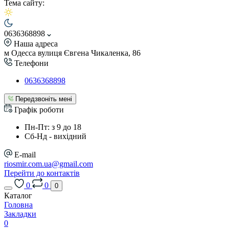
Тема сайту:
0636368898
Наша адреса
м Одесса вулиця Євгена Чикаленка, 86
Телефони
0636368898
Передзвоніть мені
Графік роботи
Пн-Пт: з 9 до 18
Сб-Нд - вихідний
E-mail
riosmir.com.ua@gmail.com
Перейти до контактів
0
0
0
Каталог
Головна
Закладки
0