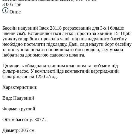
3 005 грн
Опис
Басейн надувний Intex 28118 розрахований для 3-х і більше
членів сім'ї. Встановлюється легко і просто за хвилин 15. Щоб
уникнути дрібних проколів чаші, під низ надувного басейну
необхідно постелити підкладку. Далі, слід надути борт басейну
та поступово почати наповнювати його водою, яку можна
набрати за допомогою садового шланга.
Ця модель обладнана зливним клапаном та роз'ємом під
фільтр-насос. У комплекті йде компактний картриджний
фільтр-насос на 1250 л/год.
Характеристики:
Вид: Надувний
Форма: круглий
Об'єм басейну: 3077 л
Діаметр: 305 см