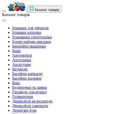
Каталог товарів
Каталог товарів
Іграшки для дівчаток
Іграшки каталки
Іграшкова спецтехніка
Ігрові набори магазин
Інерційні машинки
Інше
Автомобілі
Автотреки
Аксесуари
Біговели
Басейни каркасні
Басейни наливні
Бокс
Будиночки та замки
Гірлянда для вулиці
Гелікоптери
Двоколісні велосипеди
Двоколісні самокати
Дерев'яні ігри