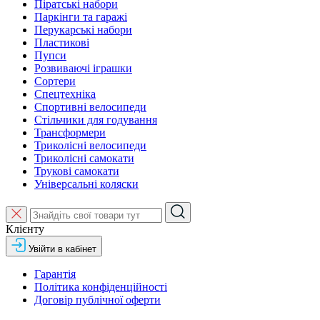
Піратські набори
Паркінги та гаражі
Перукарські набори
Пластикові
Пупси
Розвиваючі іграшки
Сортери
Спецтехніка
Спортивні велосипеди
Стільчики для годування
Трансформери
Триколісні велосипеди
Триколісні самокати
Трукові самокати
Універсальні коляски
Клієнту
Увійти в кабінет
Гарантія
Політика конфіденційності
Договір публічної оферти