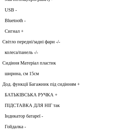
USB -
Bluetooth -
Сигнал +
Світло передні/задні фари -/-
колеса/панель -/-
Сидіння Матеріал пластик
ширина, см 15см
Дод. функції Багажник під сидінням +
БАТЬКІВСЬКА РУЧКА +
ПІДСТАВКА ДЛЯ НІГ так
Індикатор батареї -
Гойдалка -