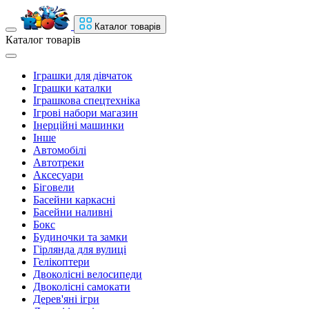
Каталог товарів
Каталог товарів
Іграшки для дівчаток
Іграшки каталки
Іграшкова спецтехніка
Ігрові набори магазин
Інерційні машинки
Інше
Автомобілі
Автотреки
Аксесуари
Біговели
Басейни каркасні
Басейни наливні
Бокс
Будиночки та замки
Гірлянда для вулиці
Гелікоптери
Двоколісні велосипеди
Двоколісні самокати
Дерев'яні ігри