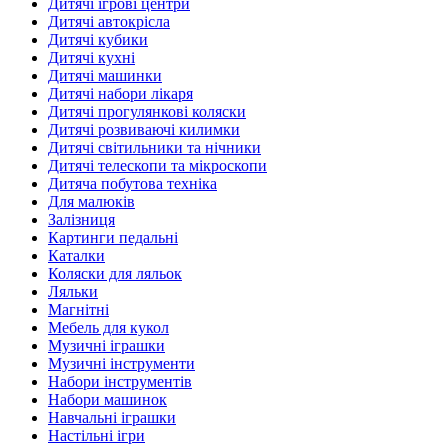
Дитячі ігрові центри
Дитячі автокрісла
Дитячі кубики
Дитячі кухні
Дитячі машинки
Дитячі набори лікаря
Дитячі прогулянкові коляски
Дитячі розвиваючі килимки
Дитячі світильники та нічники
Дитячі телескопи та мікроскопи
Дитяча побутова техніка
Для малюків
Залізниця
Картинги педальні
Каталки
Коляски для ляльок
Ляльки
Магнітні
Мебель для кукол
Музичні іграшки
Музичні інструменти
Набори інструментів
Набори машинок
Навчальні іграшки
Настільні ігри