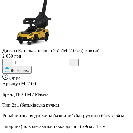
Дитяча Каталка-толокар 2в1 (M 5106-6) жовтий
2 050 грн
До кошика
Опис
Артикул M 5106
Бренд NO TM / Maserati
Тип 2в1 (батьківська ручка)
Розміри товару довжина (машини/з бат.ручкою) 65см / 94см
ширина(по колесах/підставка для ніг) 29см / 41см