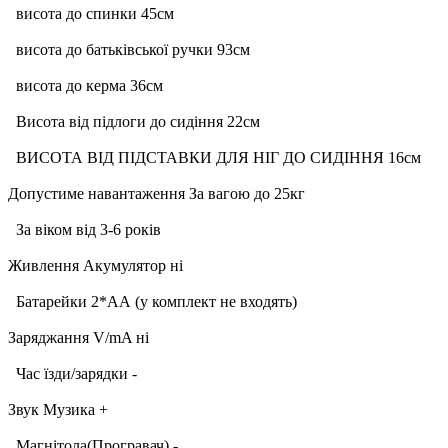
висота до спинки 45см
висота до батьківської ручки 93см
висота до керма 36см
Висота від підлоги до сидіння 22см
ВИСОТА ВІД ПІДСТАВКИ ДЛЯ НІГ ДО СИДІННЯ 16см
Допустиме навантаження За вагою до 25кг
За віком від 3-6 років
Живлення Акумулятор ні
Батарейки 2*AА (у комплект не входять)
Заряджання V/mA ні
Час їзди/зарядки -
Звук Музика +
Магнітола(Програвач) -