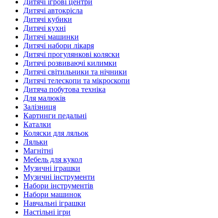
Дитячі ігрові центри
Дитячі автокрісла
Дитячі кубики
Дитячі кухні
Дитячі машинки
Дитячі набори лікаря
Дитячі прогулянкові коляски
Дитячі розвиваючі килимки
Дитячі світильники та нічники
Дитячі телескопи та мікроскопи
Дитяча побутова техніка
Для малюків
Залізниця
Картинги педальні
Каталки
Коляски для ляльок
Ляльки
Магнітні
Мебель для кукол
Музичні іграшки
Музичні інструменти
Набори інструментів
Набори машинок
Навчальні іграшки
Настільні ігри