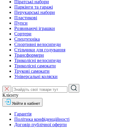
Піратські набори
Паркінги та гаражі
Перукарські набори
Пластикові
Пупси
Розвиваючі іграшки
Сортери
Спецтехніка
Спортивні велосипеди
Стільчики для годування
Трансформери
Триколісні велосипеди
Триколісні самокати
Трукові самокати
Універсальні коляски
Клієнту
Увійти в кабінет
Гарантія
Політика конфіденційності
Договір публічної оферти