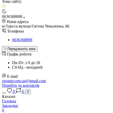
Тема сайту:
0636368898
Наша адреса
м Одесса вулиця Євгена Чикаленка, 86
Телефони
0636368898
Передзвоніть мені
Графік роботи
Пн-Пт: з 9 до 18
Сб-Нд - вихідний
E-mail
riosmir.com.ua@gmail.com
Перейти до контактів
0
0
0
Каталог
Головна
Закладки
0