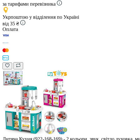
за тарифами перевізника
Укрпоштою у відділення по Україні
від 35 ₴
Оплата
Дитяча Кухня (922-168-169) - 2 кольори, звук, світло,духовка, м