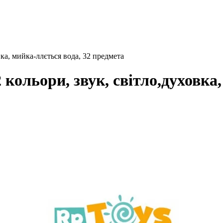
вка, мийка-ллється вода, 32 предмета
 кольори, звук, світло,духовка