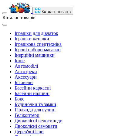
Каталог товарів
Каталог товарів
Іграшки для дівчаток
Іграшки каталки
Іграшкова спецтехніка
Ігрові набори магазин
Інерційні машинки
Інше
Автомобілі
Автотреки
Аксесуари
Біговели
Басейни каркасні
Басейни наливні
Бокс
Будиночки та замки
Гірлянда для вулиці
Гелікоптери
Двоколісні велосипеди
Двоколісні самокати
Дерев'яні ігри