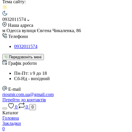
Тема сайту:
0932011574
Наша адреса
м Одесса вулиця Євгена Чикаленка, 86
Телефони
0932011574
Передзвоніть мені
Графік роботи
Пн-Пт: з 9 до 18
Сб-Нд - вихідний
E-mail
riosmir.com.ua@gmail.com
Перейти до контактів
0
0
0
Каталог
Головна
Закладки
0