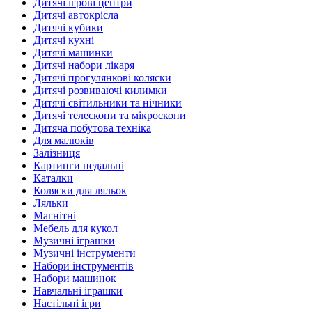
Дитячі ігрові центри
Дитячі автокрісла
Дитячі кубики
Дитячі кухні
Дитячі машинки
Дитячі набори лікаря
Дитячі прогулянкові коляски
Дитячі розвиваючі килимки
Дитячі світильники та нічники
Дитячі телескопи та мікроскопи
Дитяча побутова техніка
Для малюків
Залізниця
Картинги педальні
Каталки
Коляски для ляльок
Ляльки
Магнітні
Мебель для кукол
Музичні іграшки
Музичні інструменти
Набори інструментів
Набори машинок
Навчальні іграшки
Настільні ігри