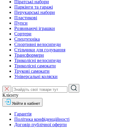
Піратські набори
Паркінги та гаражі
Перукарські набори
Пластикові
Пупси
Розвиваючі іграшки
Сортери
Спецтехніка
Спортивні велосипеди
Стільчики для годування
Трансформери
Триколісні велосипеди
Триколісні самокати
Трукові самокати
Універсальні коляски
Клієнту
Увійти в кабінет
Гарантія
Політика конфіденційності
Договір публічної оферти