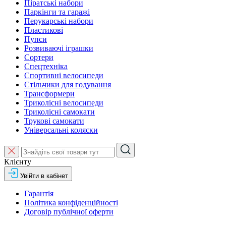
Піратські набори
Паркінги та гаражі
Перукарські набори
Пластикові
Пупси
Розвиваючі іграшки
Сортери
Спецтехніка
Спортивні велосипеди
Стільчики для годування
Трансформери
Триколісні велосипеди
Триколісні самокати
Трукові самокати
Універсальні коляски
Клієнту
Увійти в кабінет
Гарантія
Політика конфіденційності
Договір публічної оферти