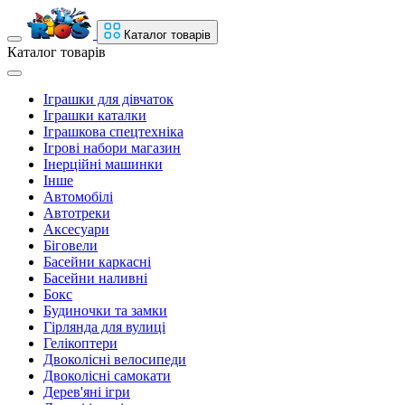
Каталог товарів
Каталог товарів
Іграшки для дівчаток
Іграшки каталки
Іграшкова спецтехніка
Ігрові набори магазин
Інерційні машинки
Інше
Автомобілі
Автотреки
Аксесуари
Біговели
Басейни каркасні
Басейни наливні
Бокс
Будиночки та замки
Гірлянда для вулиці
Гелікоптери
Двоколісні велосипеди
Двоколісні самокати
Дерев'яні ігри