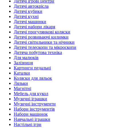
Дитячі ігрові центри
Дитячі автокрісла
Дитячі кубики
Дитячі кухні
Дитячі машинки
Дитячі набори лікаря
Дитячі прогулянкові коляски
Дитячі розвиваючі килимки
Дитячі світильники та нічники
Дитячі телескопи та мікроскопи
Дитяча побутова техніка
Для малюків
Залізниця
Картинги педальні
Каталки
Коляски для ляльок
Ляльки
Магнітні
Мебель для кукол
Музичні іграшки
Музичні інструменти
Набори інструментів
Набори машинок
Навчальні іграшки
Настільні ігри