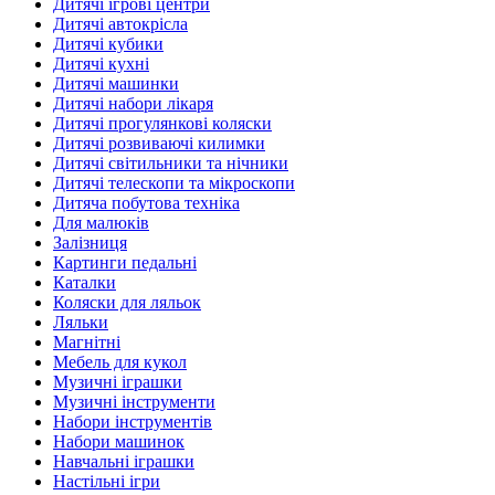
Дитячі ігрові центри
Дитячі автокрісла
Дитячі кубики
Дитячі кухні
Дитячі машинки
Дитячі набори лікаря
Дитячі прогулянкові коляски
Дитячі розвиваючі килимки
Дитячі світильники та нічники
Дитячі телескопи та мікроскопи
Дитяча побутова техніка
Для малюків
Залізниця
Картинги педальні
Каталки
Коляски для ляльок
Ляльки
Магнітні
Мебель для кукол
Музичні іграшки
Музичні інструменти
Набори інструментів
Набори машинок
Навчальні іграшки
Настільні ігри