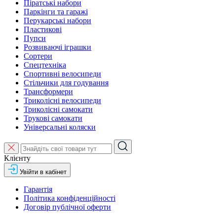
Піратські набори
Паркінги та гаражі
Перукарські набори
Пластикові
Пупси
Розвиваючі іграшки
Сортери
Спецтехніка
Спортивні велосипеди
Стільчики для годування
Трансформери
Триколісні велосипеди
Триколісні самокати
Трукові самокати
Універсальні коляски
Клієнту
Увійти в кабінет
Гарантія
Політика конфіденційності
Договір публічної оферти