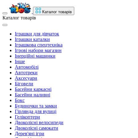
Каталог товарів
Каталог товарів
Іграшки для дівчаток
Іграшки каталки
Іграшкова спецтехніка
Ігрові набори магазин
Інерційні машинки
Інше
Автомобілі
Автотреки
Аксесуари
Біговели
Басейни каркасні
Басейни наливні
Бокс
Будиночки та замки
Гірлянда для вулиці
Гелікоптери
Двоколісні велосипеди
Двоколісні самокати
Дерев'яні ігри