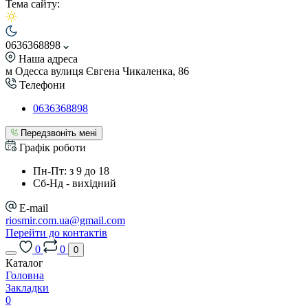
Тема сайту:
0636368898
Наша адреса
м Одесса вулиця Євгена Чикаленка, 86
Телефони
0636368898
Передзвоніть мені
Графік роботи
Пн-Пт: з 9 до 18
Сб-Нд - вихідний
E-mail
riosmir.com.ua@gmail.com
Перейти до контактів
0
0
0
Каталог
Головна
Закладки
0