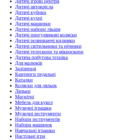
Дитячі ігрові центри
Дитячі автокрісла
Дитячі кубики
Дитячі кухні
Дитячі машинки
Дитячі набори лікаря
Дитячі прогулянкові коляски
Дитячі розвиваючі килимки
Дитячі світильники та нічники
Дитячі телескопи та мікроскопи
Дитяча побутова техніка
Для малюків
Залізниця
Картинги педальні
Каталки
Коляски для ляльок
Ляльки
Магнітні
Мебель для кукол
Музичні іграшки
Музичні інструменти
Набори інструментів
Набори машинок
Навчальні іграшки
Настільні ігри