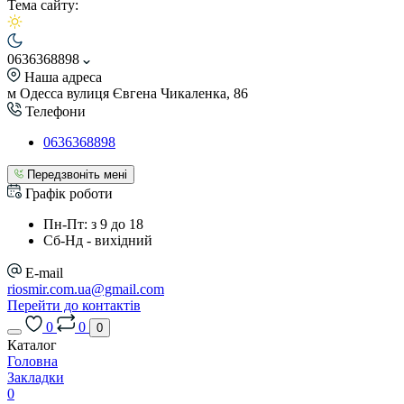
Тема сайту:
0636368898
Наша адреса
м Одесса вулиця Євгена Чикаленка, 86
Телефони
0636368898
Передзвоніть мені
Графік роботи
Пн-Пт: з 9 до 18
Сб-Нд - вихідний
E-mail
riosmir.com.ua@gmail.com
Перейти до контактів
0
0
0
Каталог
Головна
Закладки
0