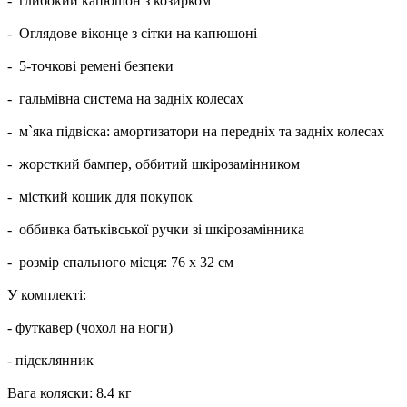
- глибокий капюшон з козирком
- Оглядове віконце з сітки на капюшоні
- 5-точкові ремені безпеки
- гальмівна система на задніх колесах
- м`яка підвіска: амортизатори на передніх та задніх колесах
- жорсткий бампер, оббитий шкірозамінником
- місткий кошик для покупок
- оббивка батьківської ручки зі шкірозамінника
- розмір спального місця: 76 х 32 см
У комплекті:
- футкавер (чохол на ноги)
- підсклянник
Вага коляски: 8.4 кг