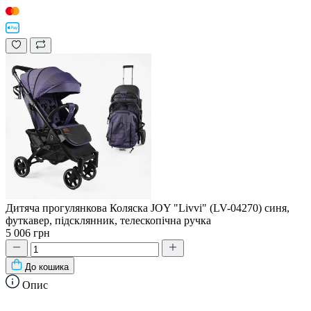
Дитяча прогулянкова Коляска JOY "Livvi" (LV-04270) синя,
футкавер, підсклянник, телескопічна ручка
5 006 грн
До кошика
Опис