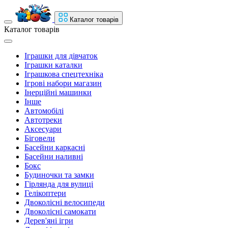
Каталог товарів
Каталог товарів
Іграшки для дівчаток
Іграшки каталки
Іграшкова спецтехніка
Ігрові набори магазин
Інерційні машинки
Інше
Автомобілі
Автотреки
Аксесуари
Біговели
Басейни каркасні
Басейни наливні
Бокс
Будиночки та замки
Гірлянда для вулиці
Гелікоптери
Двоколісні велосипеди
Двоколісні самокати
Дерев'яні ігри