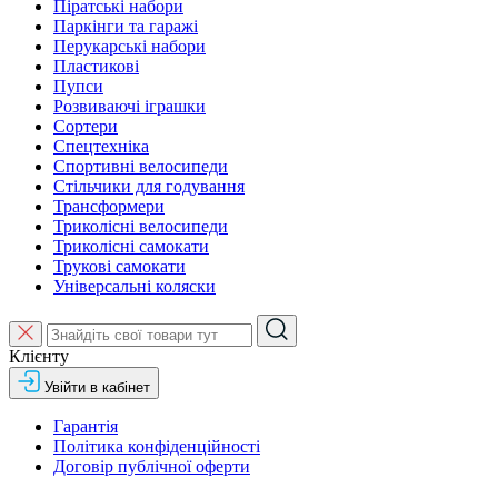
Піратські набори
Паркінги та гаражі
Перукарські набори
Пластикові
Пупси
Розвиваючі іграшки
Сортери
Спецтехніка
Спортивні велосипеди
Стільчики для годування
Трансформери
Триколісні велосипеди
Триколісні самокати
Трукові самокати
Універсальні коляски
Клієнту
Увійти в кабінет
Гарантія
Політика конфіденційності
Договір публічної оферти