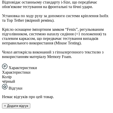
Відповідає останньому стандарту i-Size, що передбачає
обов'язкове тестування на фронтальні та бічні удари.
Установка по ходу руху за допомоги системи кріплення Isofix
та Top Tether (якірний ремінь).
Крісло оснащене імпортним замком “Fenix”, регульованим
підголівником, системою нахилу сидіння (+1 положення) та
сталевим каркасом, що передвачає тестування випадків
неправильного використання (Misuse Testing).
Чохол автокрісла виконаний з гіпоалергенного текстилю з
використанням матеріалу Memory Foam.
Характеристики
Характеристики
Колір
чёрный
Відгуки
Немає відгуків про цей товар.
+ Додати відгук