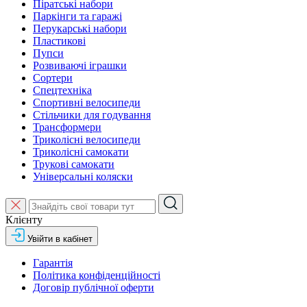
Піратські набори
Паркінги та гаражі
Перукарські набори
Пластикові
Пупси
Розвиваючі іграшки
Сортери
Спецтехніка
Спортивні велосипеди
Стільчики для годування
Трансформери
Триколісні велосипеди
Триколісні самокати
Трукові самокати
Універсальні коляски
Клієнту
Увійти в кабінет
Гарантія
Політика конфіденційності
Договір публічної оферти