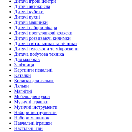
Дитячі ігрові центри
Дитячі автокрісла
Дитячі кубики
Дитячі кухні
Дитячі машинки
Дитячі набори лікаря
Дитячі прогулянкові коляски
Дитячі розвиваючі килимки
Дитячі світильники та нічники
Дитячі телескопи та мікроскопи
Дитяча побутова техніка
Для малюків
Залізниця
Картинги педальні
Каталки
Коляски для ляльок
Ляльки
Магнітні
Мебель для кукол
Музичні іграшки
Музичні інструменти
Набори інструментів
Набори машинок
Навчальні іграшки
Настільні ігри