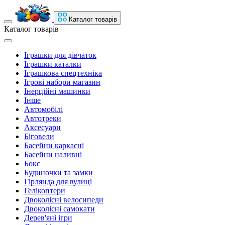
Каталог товарів
Каталог товарів
Іграшки для дівчаток
Іграшки каталки
Іграшкова спецтехніка
Ігрові набори магазин
Інерційні машинки
Інше
Автомобілі
Автотреки
Аксесуари
Біговели
Басейни каркасні
Басейни наливні
Бокс
Будиночки та замки
Гірлянда для вулиці
Гелікоптери
Двоколісні велосипеди
Двоколісні самокати
Дерев'яні ігри