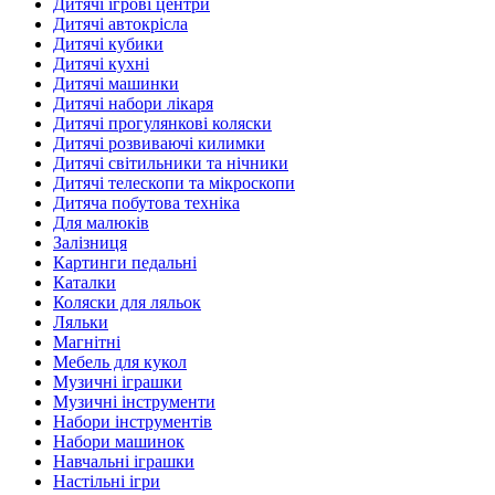
Дитячі ігрові центри
Дитячі автокрісла
Дитячі кубики
Дитячі кухні
Дитячі машинки
Дитячі набори лікаря
Дитячі прогулянкові коляски
Дитячі розвиваючі килимки
Дитячі світильники та нічники
Дитячі телескопи та мікроскопи
Дитяча побутова техніка
Для малюків
Залізниця
Картинги педальні
Каталки
Коляски для ляльок
Ляльки
Магнітні
Мебель для кукол
Музичні іграшки
Музичні інструменти
Набори інструментів
Набори машинок
Навчальні іграшки
Настільні ігри