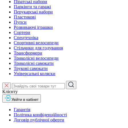
Піратські набори
Паркінги та гаражі
Перукарські набори
Пластикові
Пупси
Розвиваючі іграшки
Сортери
Спецтехніка
Спортивні велосипеди
Стільчики для годування
Трансформери
Триколісні велосипеди
Триколісні самокати
Трукові самокати
Універсальні коляски
Клієнту
Увійти в кабінет
Гарантія
Політика конфіденційності
Договір публічної оферти