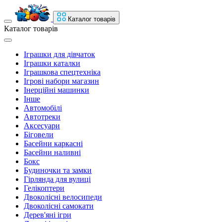
Каталог товарів
Каталог товарів
Іграшки для дівчаток
Іграшки каталки
Іграшкова спецтехніка
Ігрові набори магазин
Інерційні машинки
Інше
Автомобілі
Автотреки
Аксесуари
Біговели
Басейни каркасні
Басейни наливні
Бокс
Будиночки та замки
Гірлянда для вулиці
Гелікоптери
Двоколісні велосипеди
Двоколісні самокати
Дерев'яні ігри