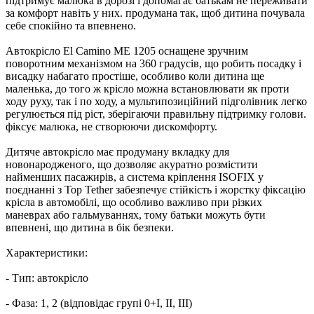
підтримує малюка в дорозі і допомагає батькам не переживати
за комфорт навіть у них. продумана так, щоб дитина почувала
себе спокійно та впевнено.
Автокрісло El Camino ME 1205 оснащене зручним
поворотним механізмом на 360 градусів, що робить посадку і
висадку набагато простіше, особливо коли дитина ще
маленька, до того ж крісло можна встановлювати як проти
ходу руху, так і по ходу, а мультипозиційний підголівник легко
регулюється під ріст, зберігаючи правильну підтримку голови.
фіксує малюка, не створюючи дискомфорту.
Дитяче автокрісло має продуману вкладку для
новонародженого, що дозволяє акуратно розмістити
найменших пасажирів, а система кріплення ISOFIX у
поєднанні з Top Tether забезпечує стійкість і жорстку фіксацію
крісла в автомобілі, що особливо важливо при різких
маневрах або гальмуваннях, тому батьки можуть бути
впевнені, що дитина в бік безпеки.
Характеристики:
- Тип: автокрісло
- Фаза: 1, 2 (відповідає групі 0+I, II, III)