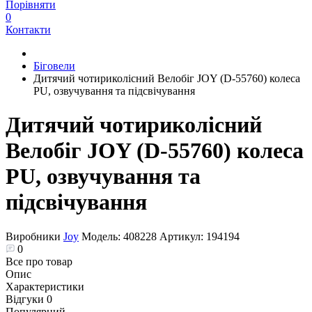
Порівняти
0
Контакти
Біговели
Дитячий чотириколісний Велобіг JOY (D-55760) колеса
PU, озвучування та підсвічування
Дитячий чотириколісний
Велобіг JOY (D-55760) колеса
PU, озвучування та
підсвічування
Виробники
Joy
Модель:
408228
Артикул:
194194
0
Все про товар
Опис
Характеристики
Відгуки
0
Популярний