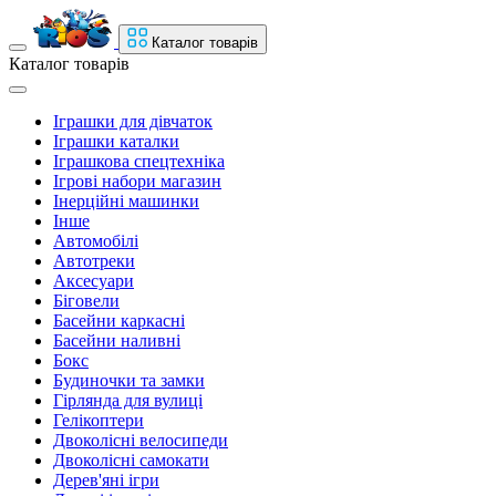
Каталог товарів
Каталог товарів
Іграшки для дівчаток
Іграшки каталки
Іграшкова спецтехніка
Ігрові набори магазин
Інерційні машинки
Інше
Автомобілі
Автотреки
Аксесуари
Біговели
Басейни каркасні
Басейни наливні
Бокс
Будиночки та замки
Гірлянда для вулиці
Гелікоптери
Двоколісні велосипеди
Двоколісні самокати
Дерев'яні ігри