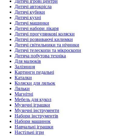
Дитячі ігрові центри
Дитячі автокрісла
Дитячі кубики
Дитячі кухні
Дитячі машинки
Дитячі набори лікаря
Дитячі прогулянкові коляски
Дитячі розвиваючі килимки
Дитячі світильники та нічники
Дитячі телескопи та мікроскопи
Дитяча побутова техніка
Для малюків
Залізниця
Картинги педальні
Каталки
Коляски для ляльок
Ляльки
Магнітні
Мебель для кукол
Музичні іграшки
Музичні інструменти
Набори інструментів
Набори машинок
Навчальні іграшки
Настільні ігри