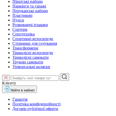
Піратські набори
Паркінги та гаражі
Перукарські набори
Пластикові
Пупси
Розвиваючі іграшки
Сортери
Спецтехніка
Спортивні велосипеди
Стільчики для годування
Трансформери
Триколісні велосипеди
Триколісні самокати
Трукові самокати
Універсальні коляски
Клієнту
Увійти в кабінет
Гарантія
Політика конфіденційності
Договір публічної оферти