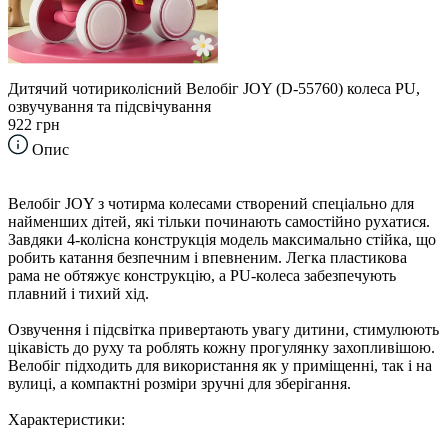
Дитячий чотириколісний Велобіг JOY (D-55760) колеса PU,
озвучування та підсвічування
922 грн
Опис
Велобіг JOY з чотирма колесами створений спеціально для
найменших дітей, які тільки починають самостійно рухатися.
Завдяки 4-колісна конструкція модель максимально стійка, що
робить катання безпечним і впевненим. Легка пластикова
рама не обтяжує конструкцію, а PU-колеса забезпечують
плавний і тихий хід.
Озвучення і підсвітка привертають увагу дитини, стимулюють
цікавість до руху та роблять кожну прогулянку захопливішою.
Велобіг підходить для використання як у приміщенні, так і на
вулиці, а компактні розміри зручні для зберігання.
Характеристики: