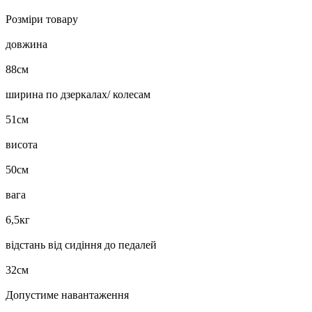
Розміри товару
довжина
88см
ширина по дзеркалах/ колесам
51см
висота
50см
вага
6,5кг
відстань від сидіння до педалей
32см
Допустиме навантаження