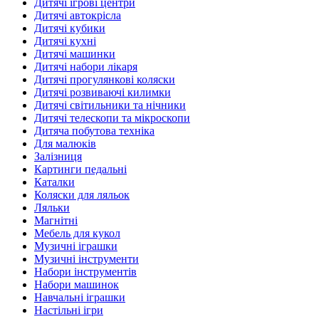
Дитячі ігрові центри
Дитячі автокрісла
Дитячі кубики
Дитячі кухні
Дитячі машинки
Дитячі набори лікаря
Дитячі прогулянкові коляски
Дитячі розвиваючі килимки
Дитячі світильники та нічники
Дитячі телескопи та мікроскопи
Дитяча побутова техніка
Для малюків
Залізниця
Картинги педальні
Каталки
Коляски для ляльок
Ляльки
Магнітні
Мебель для кукол
Музичні іграшки
Музичні інструменти
Набори інструментів
Набори машинок
Навчальні іграшки
Настільні ігри