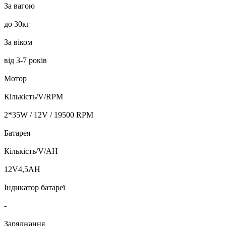
За вагою
до 30кг
За віком
від 3-7 років
Мотор
Кількість/V/RPM
2*35W / 12V / 19500 RPM
Батарея
Кількість/V/AH
12V4,5AH
Індикатор батареї
-
Заряджання