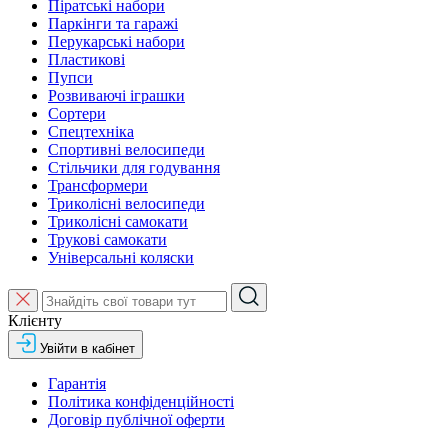
Піратські набори
Паркінги та гаражі
Перукарські набори
Пластикові
Пупси
Розвиваючі іграшки
Сортери
Спецтехніка
Спортивні велосипеди
Стільчики для годування
Трансформери
Триколісні велосипеди
Триколісні самокати
Трукові самокати
Універсальні коляски
Клієнту
Увійти в кабінет
Гарантія
Політика конфіденційності
Договір публічної оферти