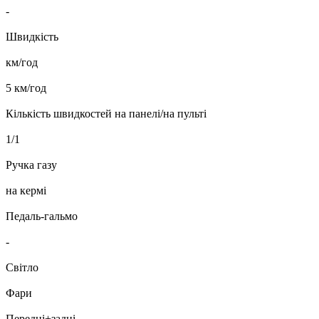
-
Швидкість
км/год
5 км/год
Кількість швидкостей на панелі/на пульті
1/1
Ручка газу
на кермі
Педаль-гальмо
-
Світло
Фари
Передні+задні