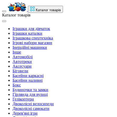
Каталог товарів
Каталог товарів
Іграшки для дівчаток
Іграшки каталки
Іграшкова спецтехніка
Ігрові набори магазин
Інерційні машинки
Інше
Автомобілі
Автотреки
Аксесуари
Біговели
Басейни каркасні
Басейни наливні
Бокс
Будиночки та замки
Гірлянда для вулиці
Гелікоптери
Двоколісні велосипеди
Двоколісні самокати
Дерев'яні ігри