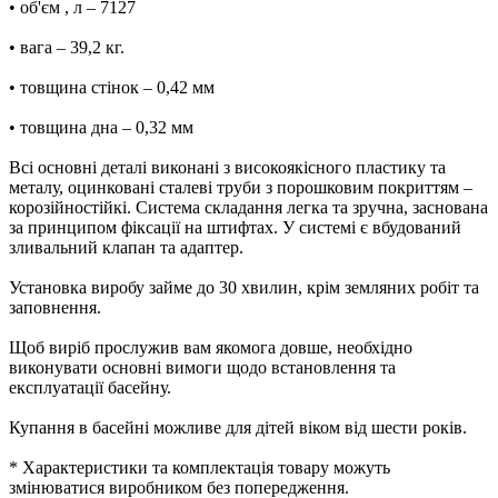
• об'єм , л – 7127
• вага – 39,2 кг.
• товщина стінок – 0,42 мм
• товщина дна – 0,32 мм
Всі основні деталі виконані з високоякісного пластику та
металу, оцинковані сталеві труби з порошковим покриттям –
корозійностійкі. Система складання легка та зручна, заснована
за принципом фіксації на штифтах. У системі є вбудований
зливальний клапан та адаптер.
Установка виробу займе до 30 хвилин, крім земляних робіт та
заповнення.
Щоб виріб прослужив вам якомога довше, необхідно
виконувати основні вимоги щодо встановлення та
експлуатації басейну.
Купання в басейні можливе для дітей віком від шести років.
* Характеристики та комплектація товару можуть
змінюватися виробником без попередження.