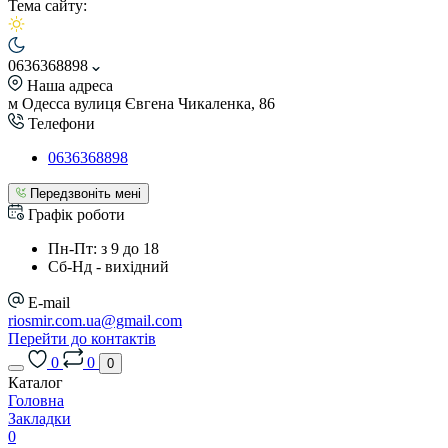
Тема сайту:
0636368898
Наша адреса
м Одесса вулиця Євгена Чикаленка, 86
Телефони
0636368898
Передзвоніть мені
Графік роботи
Пн-Пт: з 9 до 18
Сб-Нд - вихідний
E-mail
riosmir.com.ua@gmail.com
Перейти до контактів
0
0
0
Каталог
Головна
Закладки
0