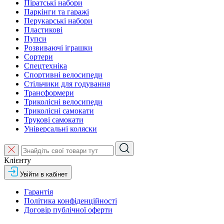
Піратські набори
Паркінги та гаражі
Перукарські набори
Пластикові
Пупси
Розвиваючі іграшки
Сортери
Спецтехніка
Спортивні велосипеди
Стільчики для годування
Трансформери
Триколісні велосипеди
Триколісні самокати
Трукові самокати
Універсальні коляски
Клієнту
Увійти в кабінет
Гарантія
Політика конфіденційності
Договір публічної оферти