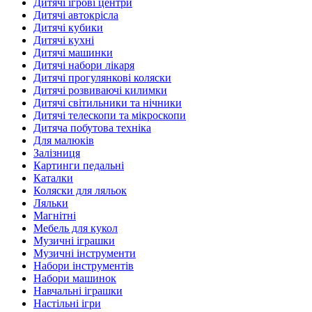
Дитячі ігрові центри
Дитячі автокрісла
Дитячі кубики
Дитячі кухні
Дитячі машинки
Дитячі набори лікаря
Дитячі прогулянкові коляски
Дитячі розвиваючі килимки
Дитячі світильники та нічники
Дитячі телескопи та мікроскопи
Дитяча побутова техніка
Для малюків
Залізниця
Картинги педальні
Каталки
Коляски для ляльок
Ляльки
Магнітні
Мебель для кукол
Музичні іграшки
Музичні інструменти
Набори інструментів
Набори машинок
Навчальні іграшки
Настільні ігри