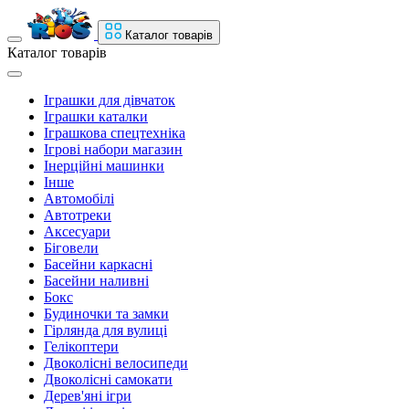
Каталог товарів
Каталог товарів
Іграшки для дівчаток
Іграшки каталки
Іграшкова спецтехніка
Ігрові набори магазин
Інерційні машинки
Інше
Автомобілі
Автотреки
Аксесуари
Біговели
Басейни каркасні
Басейни наливні
Бокс
Будиночки та замки
Гірлянда для вулиці
Гелікоптери
Двоколісні велосипеди
Двоколісні самокати
Дерев'яні ігри