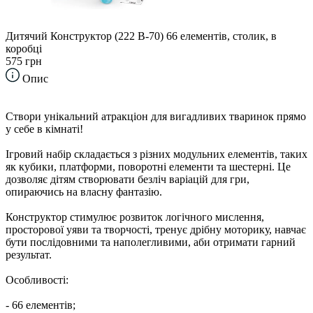
Дитячий Конструктор (222 B-70) 66 елементів, столик, в
коробці
575 грн
Опис
Створи унікальний атракціон для вигадливих тваринок прямо
у себе в кімнаті!
Ігровий набір складається з різних модульних елементів, таких
як кубики, платформи, поворотні елементи та шестерні. Це
дозволяє дітям створювати безліч варіацій для гри,
опираючись на власну фантазію.
Конструктор стимулює розвиток логічного мислення,
просторової уяви та творчості, тренує дрібну моторику, навчає
бути послідовними та наполегливими, аби отримати гарний
результат.
Особливості:
- 66 елементів;