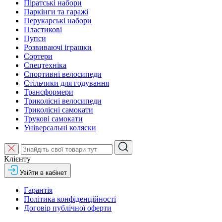
Піратські набори
Паркінги та гаражі
Перукарські набори
Пластикові
Пупси
Розвиваючі іграшки
Сортери
Спецтехніка
Спортивні велосипеди
Стільчики для годування
Трансформери
Триколісні велосипеди
Триколісні самокати
Трукові самокати
Універсальні коляски
Клієнту
Увійти в кабінет
Гарантія
Політика конфіденційності
Договір публічної оферти