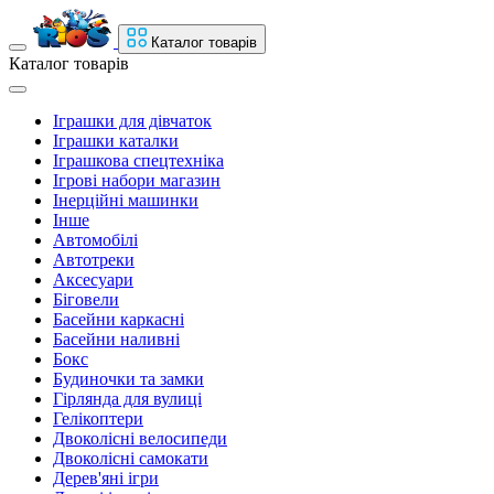
Каталог товарів
Каталог товарів
Іграшки для дівчаток
Іграшки каталки
Іграшкова спецтехніка
Ігрові набори магазин
Інерційні машинки
Інше
Автомобілі
Автотреки
Аксесуари
Біговели
Басейни каркасні
Басейни наливні
Бокс
Будиночки та замки
Гірлянда для вулиці
Гелікоптери
Двоколісні велосипеди
Двоколісні самокати
Дерев'яні ігри