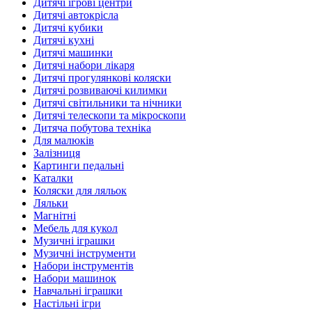
Дитячі ігрові центри
Дитячі автокрісла
Дитячі кубики
Дитячі кухні
Дитячі машинки
Дитячі набори лікаря
Дитячі прогулянкові коляски
Дитячі розвиваючі килимки
Дитячі світильники та нічники
Дитячі телескопи та мікроскопи
Дитяча побутова техніка
Для малюків
Залізниця
Картинги педальні
Каталки
Коляски для ляльок
Ляльки
Магнітні
Мебель для кукол
Музичні іграшки
Музичні інструменти
Набори інструментів
Набори машинок
Навчальні іграшки
Настільні ігри