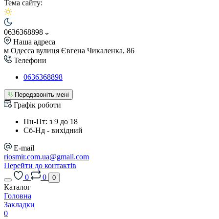
Тема сайту:
0636368898
Наша адреса
м Одесса вулиця Євгена Чикаленка, 86
Телефони
0636368898
Передзвоніть мені
Графік роботи
Пн-Пт: з 9 до 18
Сб-Нд - вихідний
E-mail
riosmir.com.ua@gmail.com
Перейти до контактів
0
0
0
Каталог
Головна
Закладки
0