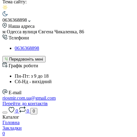
Тема сайту:
0636368898
Наша адреса
м Одесса вулиця Євгена Чикаленка, 86
Телефони
0636368898
Передзвоніть мені
Графік роботи
Пн-Пт: з 9 до 18
Сб-Нд - вихідний
E-mail
riosmir.com.ua@gmail.com
Перейти до контактів
0
0
0
Каталог
Головна
Закладки
0