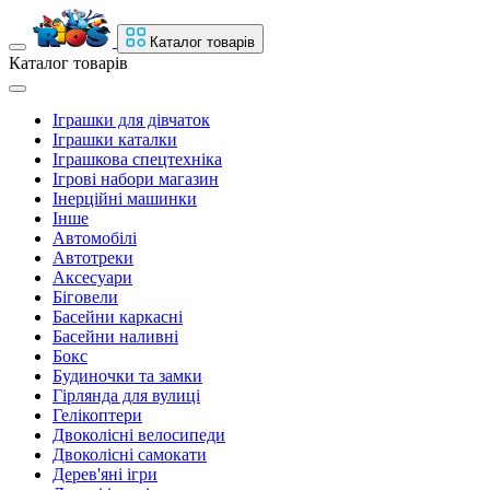
Каталог товарів
Каталог товарів
Іграшки для дівчаток
Іграшки каталки
Іграшкова спецтехніка
Ігрові набори магазин
Інерційні машинки
Інше
Автомобілі
Автотреки
Аксесуари
Біговели
Басейни каркасні
Басейни наливні
Бокс
Будиночки та замки
Гірлянда для вулиці
Гелікоптери
Двоколісні велосипеди
Двоколісні самокати
Дерев'яні ігри