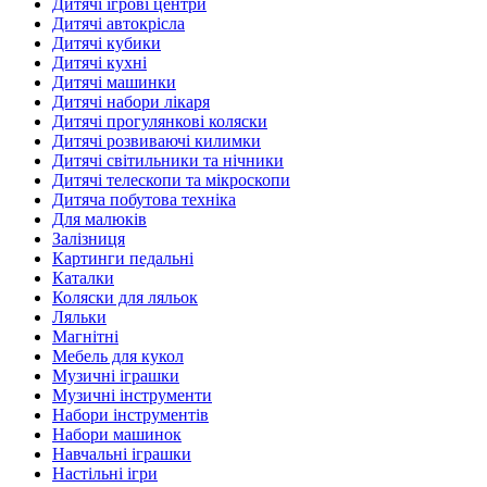
Дитячі ігрові центри
Дитячі автокрісла
Дитячі кубики
Дитячі кухні
Дитячі машинки
Дитячі набори лікаря
Дитячі прогулянкові коляски
Дитячі розвиваючі килимки
Дитячі світильники та нічники
Дитячі телескопи та мікроскопи
Дитяча побутова техніка
Для малюків
Залізниця
Картинги педальні
Каталки
Коляски для ляльок
Ляльки
Магнітні
Мебель для кукол
Музичні іграшки
Музичні інструменти
Набори інструментів
Набори машинок
Навчальні іграшки
Настільні ігри