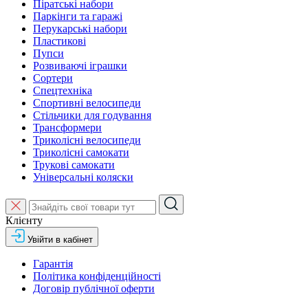
Піратські набори
Паркінги та гаражі
Перукарські набори
Пластикові
Пупси
Розвиваючі іграшки
Сортери
Спецтехніка
Спортивні велосипеди
Стільчики для годування
Трансформери
Триколісні велосипеди
Триколісні самокати
Трукові самокати
Універсальні коляски
Клієнту
Увійти в кабінет
Гарантія
Політика конфіденційності
Договір публічної оферти