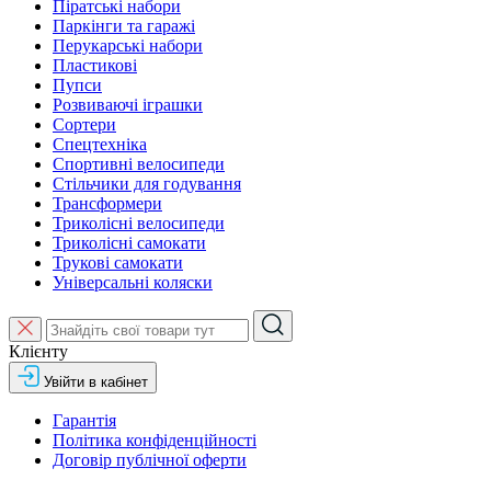
Піратські набори
Паркінги та гаражі
Перукарські набори
Пластикові
Пупси
Розвиваючі іграшки
Сортери
Спецтехніка
Спортивні велосипеди
Стільчики для годування
Трансформери
Триколісні велосипеди
Триколісні самокати
Трукові самокати
Універсальні коляски
Клієнту
Увійти в кабінет
Гарантія
Політика конфіденційності
Договір публічної оферти