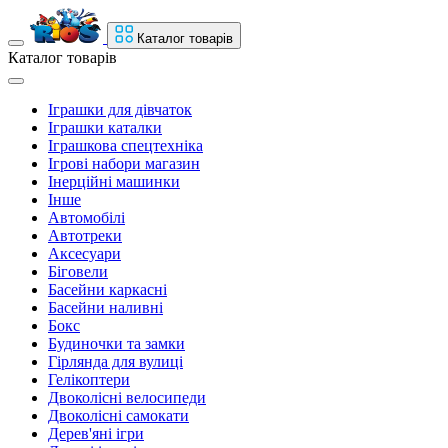
Каталог товарів
Каталог товарів
Іграшки для дівчаток
Іграшки каталки
Іграшкова спецтехніка
Ігрові набори магазин
Інерційні машинки
Інше
Автомобілі
Автотреки
Аксесуари
Біговели
Басейни каркасні
Басейни наливні
Бокс
Будиночки та замки
Гірлянда для вулиці
Гелікоптери
Двоколісні велосипеди
Двоколісні самокати
Дерев'яні ігри