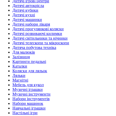
Дитячі ігрові центри
Дитячі автокрісла
Дитячі кубики
Дитячі кухні
Дитячі машинки
Дитячі набори лікаря
Дитячі прогулянкові коляски
Дитячі розвиваючі килимки
Дитячі світильники та нічники
Дитячі телескопи та мікроскопи
Дитяча побутова техніка
Для малюків
Залізниця
Картинги педальні
Каталки
Коляски для ляльок
Ляльки
Магнітні
Мебель для кукол
Музичні іграшки
Музичні інструменти
Набори інструментів
Набори машинок
Навчальні іграшки
Настільні ігри