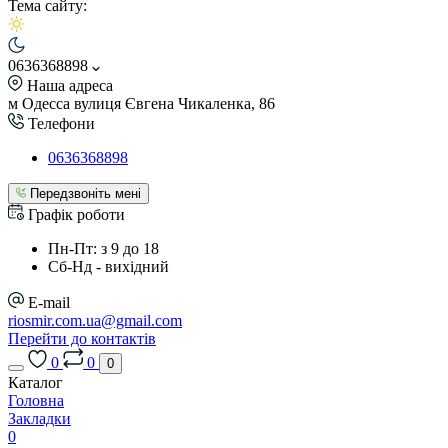
Тема сайту:
0636368898
Наша адреса
м Одесса вулиця Євгена Чикаленка, 86
Телефони
0636368898
Передзвоніть мені
Графік роботи
Пн-Пт: з 9 до 18
Сб-Нд - вихідний
E-mail
riosmir.com.ua@gmail.com
Перейти до контактів
0
0
0
Каталог
Головна
Закладки
0