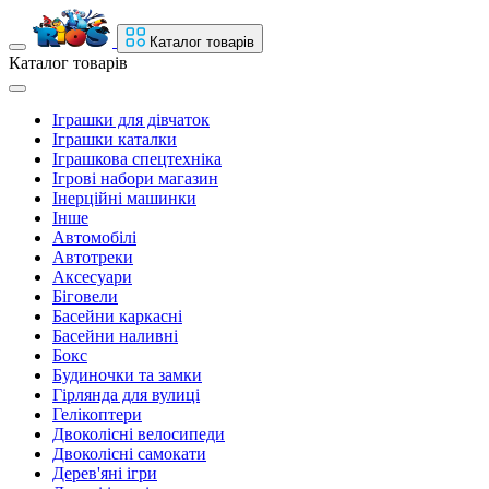
Каталог товарів
Каталог товарів
Іграшки для дівчаток
Іграшки каталки
Іграшкова спецтехніка
Ігрові набори магазин
Інерційні машинки
Інше
Автомобілі
Автотреки
Аксесуари
Біговели
Басейни каркасні
Басейни наливні
Бокс
Будиночки та замки
Гірлянда для вулиці
Гелікоптери
Двоколісні велосипеди
Двоколісні самокати
Дерев'яні ігри