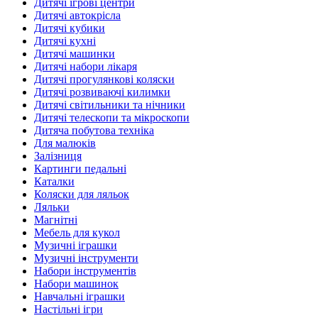
Дитячі ігрові центри
Дитячі автокрісла
Дитячі кубики
Дитячі кухні
Дитячі машинки
Дитячі набори лікаря
Дитячі прогулянкові коляски
Дитячі розвиваючі килимки
Дитячі світильники та нічники
Дитячі телескопи та мікроскопи
Дитяча побутова техніка
Для малюків
Залізниця
Картинги педальні
Каталки
Коляски для ляльок
Ляльки
Магнітні
Мебель для кукол
Музичні іграшки
Музичні інструменти
Набори інструментів
Набори машинок
Навчальні іграшки
Настільні ігри