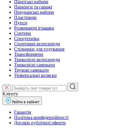
Піратські набори
Паркінги та гаражі
Перукарські набори
Пластикові
Пупси
Розвиваючі іграшки
Сортери
Спецтехніка
Спортивні велосипеди
Стільчики для годування
Трансформери
Триколісні велосипеди
Триколісні самокати
Трукові самокати
Універсальні коляски
Клієнту
Увійти в кабінет
Гарантія
Політика конфіденційності
Договір публічної оферти