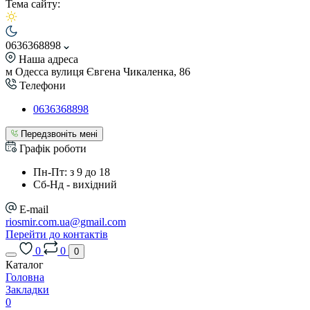
Тема сайту:
0636368898
Наша адреса
м Одесса вулиця Євгена Чикаленка, 86
Телефони
0636368898
Передзвоніть мені
Графік роботи
Пн-Пт: з 9 до 18
Сб-Нд - вихідний
E-mail
riosmir.com.ua@gmail.com
Перейти до контактів
0
0
0
Каталог
Головна
Закладки
0