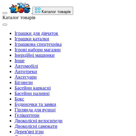
Каталог товарів
Каталог товарів
Іграшки для дівчаток
Іграшки каталки
Іграшкова спецтехніка
Ігрові набори магазин
Інерційні машинки
Інше
Автомобілі
Автотреки
Аксесуари
Біговели
Басейни каркасні
Басейни наливні
Бокс
Будиночки та замки
Гірлянда для вулиці
Гелікоптери
Двоколісні велосипеди
Двоколісні самокати
Дерев'яні ігри