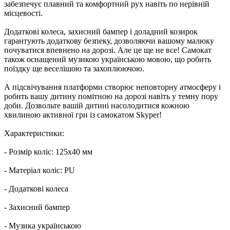
забезпечує плавний та комфортний рух навіть по нерівній
місцевості.
Додаткові колеса, захисний бампер і доладний козирок
гарантують додаткову безпеку, дозволяючи вашому малюку
почуватися впевнено на дорозі. Але це ще не все! Самокат
також оснащений музикою українською мовою, що робить
поїздку ще веселішою та захоплюючою.
А підсвічування платформи створює неповторну атмосферу і
робить вашу дитину помітною на дорозі навіть у темну пору
доби. Дозвольте вашій дитині насолодитися кожною
хвилиною активної гри із самокатом Skyper!
Характеристики:
- Розмір коліс: 125х40 мм
- Матеріал коліс: PU
- Додаткові колеса
- Захисний бампер
- Музика українською