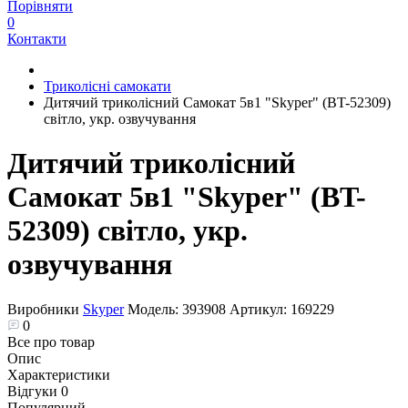
Порівняти
0
Контакти
Триколісні самокати
Дитячий триколісний Самокат 5в1 "Skyper" (BT-52309)
світло, укр. озвучування
Дитячий триколісний
Самокат 5в1 "Skyper" (BT-
52309) світло, укр.
озвучування
Виробники
Skyper
Модель:
393908
Артикул:
169229
0
Все про товар
Опис
Характеристики
Відгуки
0
Популярний