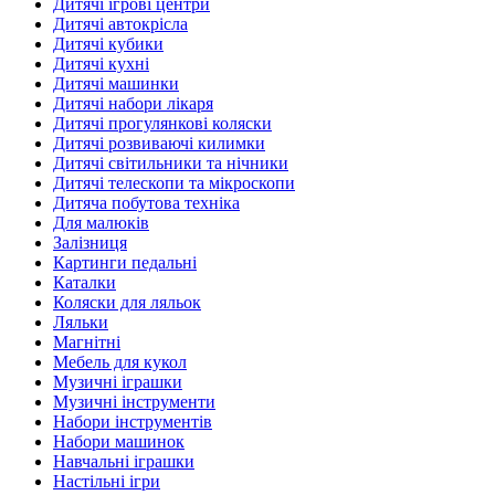
Дитячі ігрові центри
Дитячі автокрісла
Дитячі кубики
Дитячі кухні
Дитячі машинки
Дитячі набори лікаря
Дитячі прогулянкові коляски
Дитячі розвиваючі килимки
Дитячі світильники та нічники
Дитячі телескопи та мікроскопи
Дитяча побутова техніка
Для малюків
Залізниця
Картинги педальні
Каталки
Коляски для ляльок
Ляльки
Магнітні
Мебель для кукол
Музичні іграшки
Музичні інструменти
Набори інструментів
Набори машинок
Навчальні іграшки
Настільні ігри