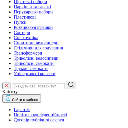
Піратські набори
Паркінги та гаражі
Перукарські набори
Пластикові
Пупси
Розвиваючі іграшки
Сортери
Спецтехніка
Спортивні велосипеди
Стільчики для годування
Трансформери
Триколісні велосипеди
Триколісні самокати
Трукові самокати
Універсальні коляски
Клієнту
Увійти в кабінет
Гарантія
Політика конфіденційності
Договір публічної оферти