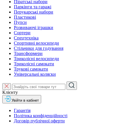
Піратські набори
Паркінги та гаражі
Перукарські набори
Пластикові
Пупси
Розвиваючі іграшки
Сортери
Спецтехніка
Спортивні велосипеди
Стільчики для годування
Трансформери
Триколісні велосипеди
Триколісні самокати
Трукові самокати
Універсальні коляски
Клієнту
Увійти в кабінет
Гарантія
Політика конфіденційності
Договір публічної оферти