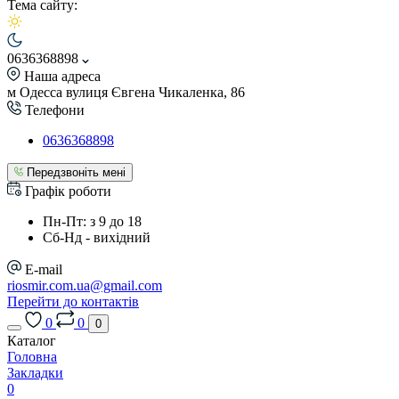
Тема сайту:
0636368898
Наша адреса
м Одесса вулиця Євгена Чикаленка, 86
Телефони
0636368898
Передзвоніть мені
Графік роботи
Пн-Пт: з 9 до 18
Сб-Нд - вихідний
E-mail
riosmir.com.ua@gmail.com
Перейти до контактів
0
0
0
Каталог
Головна
Закладки
0