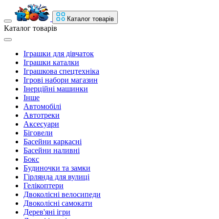
Каталог товарів
Каталог товарів
Іграшки для дівчаток
Іграшки каталки
Іграшкова спецтехніка
Ігрові набори магазин
Інерційні машинки
Інше
Автомобілі
Автотреки
Аксесуари
Біговели
Басейни каркасні
Басейни наливні
Бокс
Будиночки та замки
Гірлянда для вулиці
Гелікоптери
Двоколісні велосипеди
Двоколісні самокати
Дерев'яні ігри