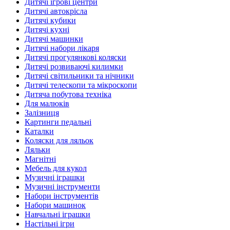
Дитячі ігрові центри
Дитячі автокрісла
Дитячі кубики
Дитячі кухні
Дитячі машинки
Дитячі набори лікаря
Дитячі прогулянкові коляски
Дитячі розвиваючі килимки
Дитячі світильники та нічники
Дитячі телескопи та мікроскопи
Дитяча побутова техніка
Для малюків
Залізниця
Картинги педальні
Каталки
Коляски для ляльок
Ляльки
Магнітні
Мебель для кукол
Музичні іграшки
Музичні інструменти
Набори інструментів
Набори машинок
Навчальні іграшки
Настільні ігри