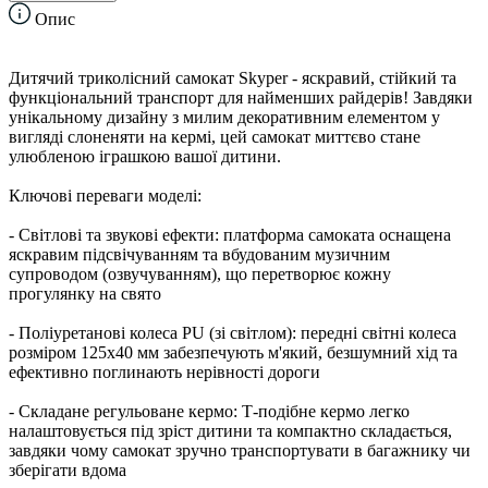
Опис
Дитячий триколісний самокат Skyper - яскравий, стійкий та
функціональний транспорт для найменших райдерів! Завдяки
унікальному дизайну з милим декоративним елементом у
вигляді слоненяти на кермі, цей самокат миттєво стане
улюбленою іграшкою вашої дитини.
Ключові переваги моделі:
- Світлові та звукові ефекти: платформа самоката оснащена
яскравим підсвічуванням та вбудованим музичним
супроводом (озвучуванням), що перетворює кожну
прогулянку на свято
- Поліуретанові колеса PU (зі світлом): передні світні колеса
розміром 125х40 мм забезпечують м'який, безшумний хід та
ефективно поглинають нерівності дороги
- Складане регульоване кермо: Т-подібне кермо легко
налаштовується під зріст дитини та компактно складається,
завдяки чому самокат зручно транспортувати в багажнику чи
зберігати вдома