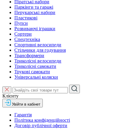
Піратські набори
Паркінги та гаражі
Перукарські набори
Пластикові
Пупси
Розвиваючі іграшки
Сортери
Спецтехніка
Спортивні велосипеди
Стільчики для годування
Трансформери
Триколісні велосипеди
Триколісні самокати
Трукові самокати
Універсальні коляски
Клієнту
Увійти в кабінет
Гарантія
Політика конфіденційності
Договір публічної оферти