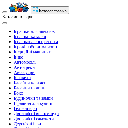
Каталог товарів
Каталог товарів
Іграшки для дівчаток
Іграшки каталки
Іграшкова спецтехніка
Ігрові набори магазин
Інерційні машинки
Інше
Автомобілі
Автотреки
Аксесуари
Біговели
Басейни каркасні
Басейни наливні
Бокс
Будиночки та замки
Гірлянда для вулиці
Гелікоптери
Двоколісні велосипеди
Двоколісні самокати
Дерев'яні ігри