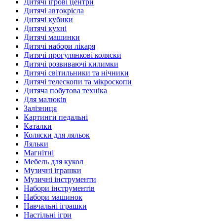
Дитячі ігрові центри
Дитячі автокрісла
Дитячі кубики
Дитячі кухні
Дитячі машинки
Дитячі набори лікаря
Дитячі прогулянкові коляски
Дитячі розвиваючі килимки
Дитячі світильники та нічники
Дитячі телескопи та мікроскопи
Дитяча побутова техніка
Для малюків
Залізниця
Картинги педальні
Каталки
Коляски для ляльок
Ляльки
Магнітні
Мебель для кукол
Музичні іграшки
Музичні інструменти
Набори інструментів
Набори машинок
Навчальні іграшки
Настільні ігри