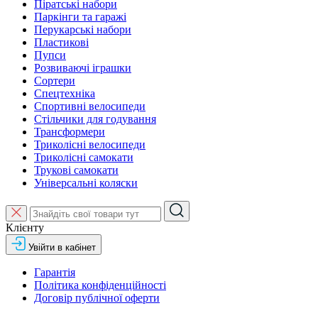
Піратські набори
Паркінги та гаражі
Перукарські набори
Пластикові
Пупси
Розвиваючі іграшки
Сортери
Спецтехніка
Спортивні велосипеди
Стільчики для годування
Трансформери
Триколісні велосипеди
Триколісні самокати
Трукові самокати
Універсальні коляски
Клієнту
Увійти в кабінет
Гарантія
Політика конфіденційності
Договір публічної оферти