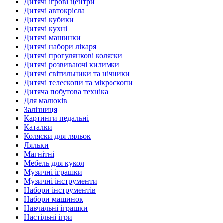
Дитячі ігрові центри
Дитячі автокрісла
Дитячі кубики
Дитячі кухні
Дитячі машинки
Дитячі набори лікаря
Дитячі прогулянкові коляски
Дитячі розвиваючі килимки
Дитячі світильники та нічники
Дитячі телескопи та мікроскопи
Дитяча побутова техніка
Для малюків
Залізниця
Картинги педальні
Каталки
Коляски для ляльок
Ляльки
Магнітні
Мебель для кукол
Музичні іграшки
Музичні інструменти
Набори інструментів
Набори машинок
Навчальні іграшки
Настільні ігри