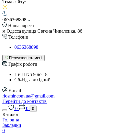
Тема сайту:
0636368898
Наша адреса
м Одесса вулиця Євгена Чикаленка, 86
Телефони
0636368898
Передзвоніть мені
Графік роботи
Пн-Пт: з 9 до 18
Сб-Нд - вихідний
E-mail
riosmir.com.ua@gmail.com
Перейти до контактів
0
0
0
Каталог
Головна
Закладки
0