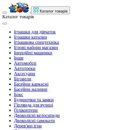
Каталог товарів
Каталог товарів
Іграшки для дівчаток
Іграшки каталки
Іграшкова спецтехніка
Ігрові набори магазин
Інерційні машинки
Інше
Автомобілі
Автотреки
Аксесуари
Біговели
Басейни каркасні
Басейни наливні
Бокс
Будиночки та замки
Гірлянда для вулиці
Гелікоптери
Двоколісні велосипеди
Двоколісні самокати
Дерев'яні ігри