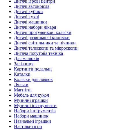
Дитячі ігрові центри
Дитячі автокрісла
Дитячі кубики
Дитячі кухні
Дитячі машинки
Дитячі набори лікаря
Дитячі прогулянкові коляски
Дитячі розвиваючі килимки
Дитячі світильники та нічники
Дитячі телескопи та мікроскопи
Дитяча побутова техніка
Для малюків
Залізниця
Картинги педальні
Каталки
Коляски для ляльок
Ляльки
Магнітні
Мебель для кукол
Музичні іграшки
Музичні інструменти
Набори інструментів
Набори машинок
Навчальні іграшки
Настільні ігри