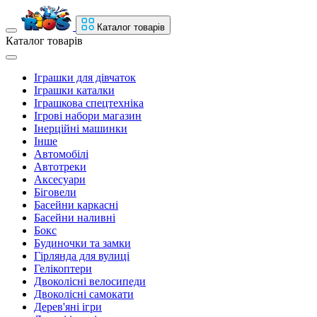
Каталог товарів
Каталог товарів
Іграшки для дівчаток
Іграшки каталки
Іграшкова спецтехніка
Ігрові набори магазин
Інерційні машинки
Інше
Автомобілі
Автотреки
Аксесуари
Біговели
Басейни каркасні
Басейни наливні
Бокс
Будиночки та замки
Гірлянда для вулиці
Гелікоптери
Двоколісні велосипеди
Двоколісні самокати
Дерев'яні ігри