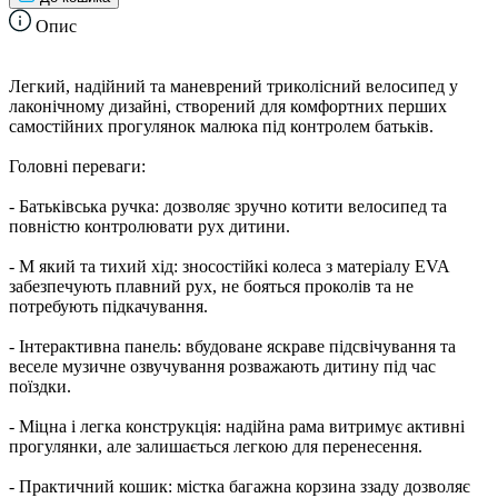
Опис
Легкий, надійний та маневрений триколісний велосипед у
лаконічному дизайні, створений для комфортних перших
самостійних прогулянок малюка під контролем батьків.
Головні переваги:
- Батьківська ручка: дозволяє зручно котити велосипед та
повністю контролювати рух дитини.
- М який та тихий хід: зносостійкі колеса з матеріалу EVA
забезпечують плавний рух, не бояться проколів та не
потребують підкачування.
- Інтерактивна панель: вбудоване яскраве підсвічування та
веселе музичне озвучування розважають дитину під час
поїздки.
- Міцна і легка конструкція: надійна рама витримує активні
прогулянки, але залишається легкою для перенесення.
- Практичний кошик: містка багажна корзина ззаду дозволяє