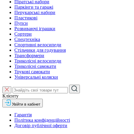
Піратські набори
Паркінги та гаражі
Перукарські набори
Пластикові
Пупси
Розвиваючі іграшки
Сортери
Спецтехніка
Спортивні велосипеди
Стільчики для годування
Трансформери
Триколісні велосипеди
Триколісні самокати
Трукові самокати
Універсальні коляски
Клієнту
Увійти в кабінет
Гарантія
Політика конфіденційності
Договір публічної оферти