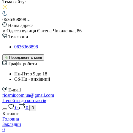
Тема сайту:
0636368898
Наша адреса
м Одесса вулиця Євгена Чикаленка, 86
Телефони
0636368898
Передзвоніть мені
Графік роботи
Пн-Пт: з 9 до 18
Сб-Нд - вихідний
E-mail
riosmir.com.ua@gmail.com
Перейти до контактів
0
0
0
Каталог
Головна
Закладки
0