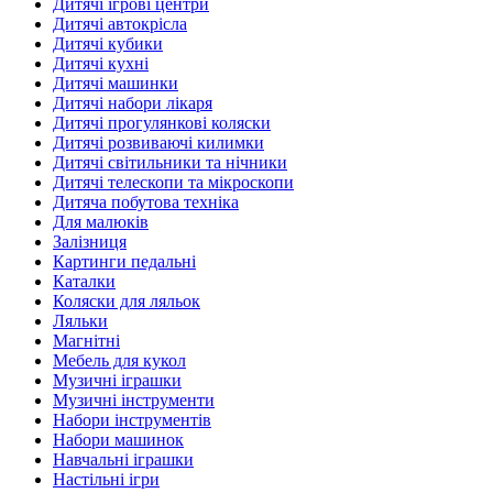
Дитячі ігрові центри
Дитячі автокрісла
Дитячі кубики
Дитячі кухні
Дитячі машинки
Дитячі набори лікаря
Дитячі прогулянкові коляски
Дитячі розвиваючі килимки
Дитячі світильники та нічники
Дитячі телескопи та мікроскопи
Дитяча побутова техніка
Для малюків
Залізниця
Картинги педальні
Каталки
Коляски для ляльок
Ляльки
Магнітні
Мебель для кукол
Музичні іграшки
Музичні інструменти
Набори інструментів
Набори машинок
Навчальні іграшки
Настільні ігри