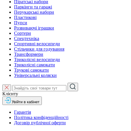
Піратські набори
Паркінги та гаражі
Перукарські набори
Пластикові
Пупси
Розвиваючі іграшки
Сортери
Спецтехніка
Спортивні велосипеди
Стільчики для годування
Трансформери
Триколісні велосипеди
Триколісні самокати
Трукові самокати
Універсальні коляски
Клієнту
Увійти в кабінет
Гарантія
Політика конфіденційності
Договір публічної оферти