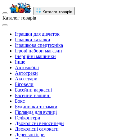
Каталог товарів
Каталог товарів
Іграшки для дівчаток
Іграшки каталки
Іграшкова спецтехніка
Ігрові набори магазин
Інерційні машинки
Інше
Автомобілі
Автотреки
Аксесуари
Біговели
Басейни каркасні
Басейни наливні
Бокс
Будиночки та замки
Гірлянда для вулиці
Гелікоптери
Двоколісні велосипеди
Двоколісні самокати
Дерев'яні ігри