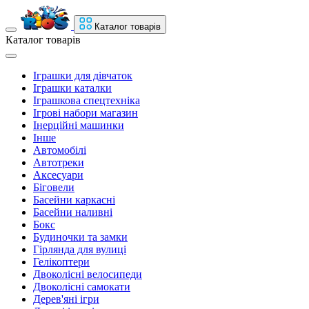
Каталог товарів
Каталог товарів
Іграшки для дівчаток
Іграшки каталки
Іграшкова спецтехніка
Ігрові набори магазин
Інерційні машинки
Інше
Автомобілі
Автотреки
Аксесуари
Біговели
Басейни каркасні
Басейни наливні
Бокс
Будиночки та замки
Гірлянда для вулиці
Гелікоптери
Двоколісні велосипеди
Двоколісні самокати
Дерев'яні ігри