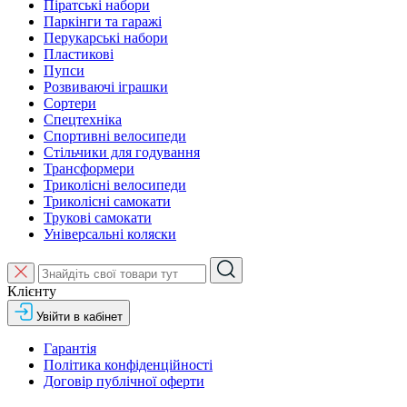
Піратські набори
Паркінги та гаражі
Перукарські набори
Пластикові
Пупси
Розвиваючі іграшки
Сортери
Спецтехніка
Спортивні велосипеди
Стільчики для годування
Трансформери
Триколісні велосипеди
Триколісні самокати
Трукові самокати
Універсальні коляски
Клієнту
Увійти в кабінет
Гарантія
Політика конфіденційності
Договір публічної оферти