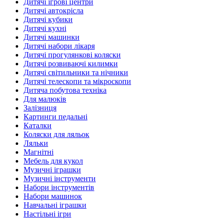
Дитячі ігрові центри
Дитячі автокрісла
Дитячі кубики
Дитячі кухні
Дитячі машинки
Дитячі набори лікаря
Дитячі прогулянкові коляски
Дитячі розвиваючі килимки
Дитячі світильники та нічники
Дитячі телескопи та мікроскопи
Дитяча побутова техніка
Для малюків
Залізниця
Картинги педальні
Каталки
Коляски для ляльок
Ляльки
Магнітні
Мебель для кукол
Музичні іграшки
Музичні інструменти
Набори інструментів
Набори машинок
Навчальні іграшки
Настільні ігри