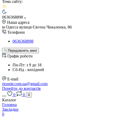
Тема сайту:
0636368898
Наша адреса
м Одесса вулиця Євгена Чикаленка, 86
Телефони
0636368898
Передзвоніть мені
Графік роботи
Пн-Пт: з 9 до 18
Сб-Нд - вихідний
E-mail
riosmir.com.ua@gmail.com
Перейти до контактів
0
0
0
Каталог
Головна
Закладки
0