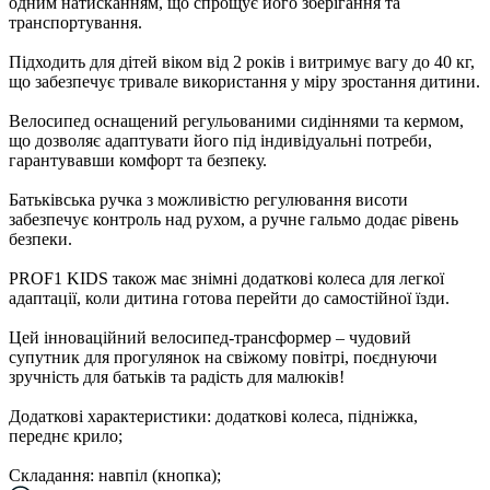
одним натисканням, що спрощує його зберігання та
транспортування.
Підходить для дітей віком від 2 років і витримує вагу до 40 кг,
що забезпечує тривале використання у міру зростання дитини.
Велосипед оснащений регульованими сидіннями та кермом,
що дозволяє адаптувати його під індивідуальні потреби,
гарантувавши комфорт та безпеку.
Батьківська ручка з можливістю регулювання висоти
забезпечує контроль над рухом, а ручне гальмо додає рівень
безпеки.
PROF1 KIDS також має знімні додаткові колеса для легкої
адаптації, коли дитина готова перейти до самостійної їзди.
Цей інноваційний велосипед-трансформер – чудовий
супутник для прогулянок на свіжому повітрі, поєднуючи
зручність для батьків та радість для малюків!
Додаткові характеристики: додаткові колеса, підніжка,
переднє крило;
Складання: навпіл (кнопка);