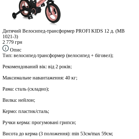
Дитячий Велосипед-трансформер PROFI KIDS 12 д. (MB
1021-3)
2 779 грн
Опис
Тип: велосипед-трансформер (велосипед + біговел);
Рекомендований вік: від 2 років;
Максимальне навантаження: 40 кг;
Рама: сталь (складно);
Вилка: нейлон;
Кермо: пластик/сталь;
Ручки керма: прогумовані грипси;
Висота до керма (3 положення): min 53см/max 59см;