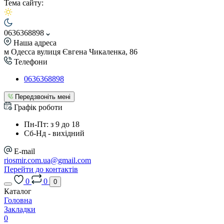
Тема сайту:
0636368898
Наша адреса
м Одесса вулиця Євгена Чикаленка, 86
Телефони
0636368898
Передзвоніть мені
Графік роботи
Пн-Пт: з 9 до 18
Сб-Нд - вихідний
E-mail
riosmir.com.ua@gmail.com
Перейти до контактів
0
0
0
Каталог
Головна
Закладки
0