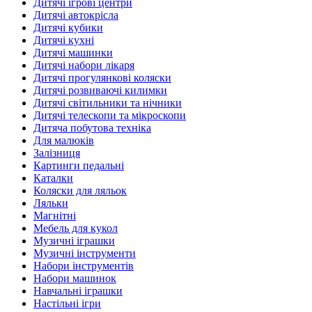
Дитячі ігрові центри
Дитячі автокрісла
Дитячі кубики
Дитячі кухні
Дитячі машинки
Дитячі набори лікаря
Дитячі прогулянкові коляски
Дитячі розвиваючі килимки
Дитячі світильники та нічники
Дитячі телескопи та мікроскопи
Дитяча побутова техніка
Для малюків
Залізниця
Картинги педальні
Каталки
Коляски для ляльок
Ляльки
Магнітні
Мебель для кукол
Музичні іграшки
Музичні інструменти
Набори інструментів
Набори машинок
Навчальні іграшки
Настільні ігри