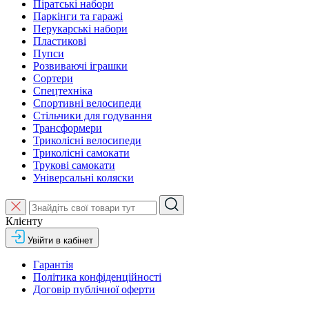
Піратські набори
Паркінги та гаражі
Перукарські набори
Пластикові
Пупси
Розвиваючі іграшки
Сортери
Спецтехніка
Спортивні велосипеди
Стільчики для годування
Трансформери
Триколісні велосипеди
Триколісні самокати
Трукові самокати
Універсальні коляски
Клієнту
Увійти в кабінет
Гарантія
Політика конфіденційності
Договір публічної оферти