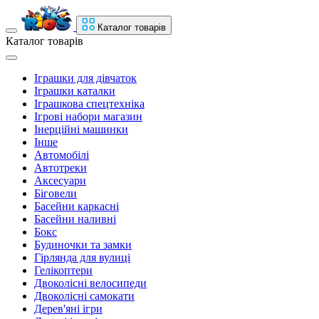
Каталог товарів
Каталог товарів
Іграшки для дівчаток
Іграшки каталки
Іграшкова спецтехніка
Ігрові набори магазин
Інерційні машинки
Інше
Автомобілі
Автотреки
Аксесуари
Біговели
Басейни каркасні
Басейни наливні
Бокс
Будиночки та замки
Гірлянда для вулиці
Гелікоптери
Двоколісні велосипеди
Двоколісні самокати
Дерев'яні ігри