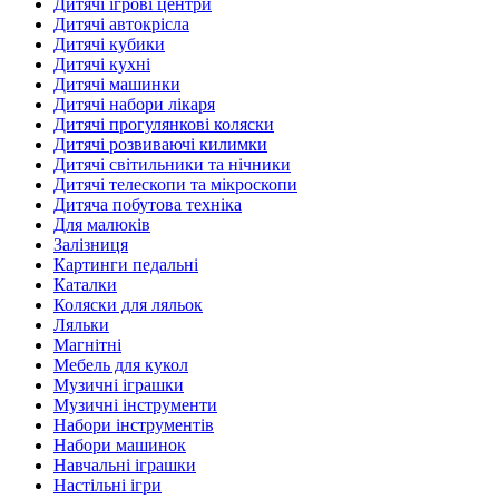
Дитячі ігрові центри
Дитячі автокрісла
Дитячі кубики
Дитячі кухні
Дитячі машинки
Дитячі набори лікаря
Дитячі прогулянкові коляски
Дитячі розвиваючі килимки
Дитячі світильники та нічники
Дитячі телескопи та мікроскопи
Дитяча побутова техніка
Для малюків
Залізниця
Картинги педальні
Каталки
Коляски для ляльок
Ляльки
Магнітні
Мебель для кукол
Музичні іграшки
Музичні інструменти
Набори інструментів
Набори машинок
Навчальні іграшки
Настільні ігри