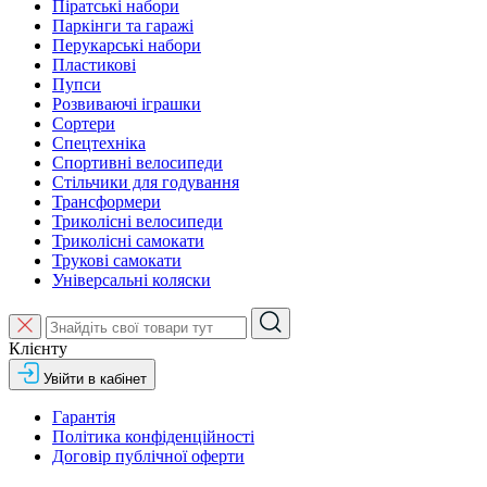
Піратські набори
Паркінги та гаражі
Перукарські набори
Пластикові
Пупси
Розвиваючі іграшки
Сортери
Спецтехніка
Спортивні велосипеди
Стільчики для годування
Трансформери
Триколісні велосипеди
Триколісні самокати
Трукові самокати
Універсальні коляски
Клієнту
Увійти в кабінет
Гарантія
Політика конфіденційності
Договір публічної оферти