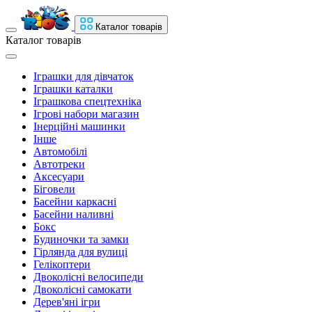
Каталог товарів
Каталог товарів
Іграшки для дівчаток
Іграшки каталки
Іграшкова спецтехніка
Ігрові набори магазин
Інерційні машинки
Інше
Автомобілі
Автотреки
Аксесуари
Біговели
Басейни каркасні
Басейни наливні
Бокс
Будиночки та замки
Гірлянда для вулиці
Гелікоптери
Двоколісні велосипеди
Двоколісні самокати
Дерев'яні ігри