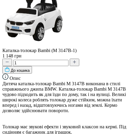
Каталка-толокар Bambi (M 3147B-1)
1 148 грн
До кошика
Опис
Дитяча каталка-толокар Bambi M 3147B виконана в стилі
справжнього джипа BMW. Каталка-толокар Bambi M 3147B
чудово підходить як для їзди по дому, так і на вулиці. Великі
широкі колеса роблять толокар дуже стійким, можна їхати
вперед і назад, відштовхуючись ногами від землі. Кермо
дозволяє здійснювати повороти.
Толокар має звукові ефекти і звуковий клаксон на кермі. Під
сидінням є багажник для іграшок.