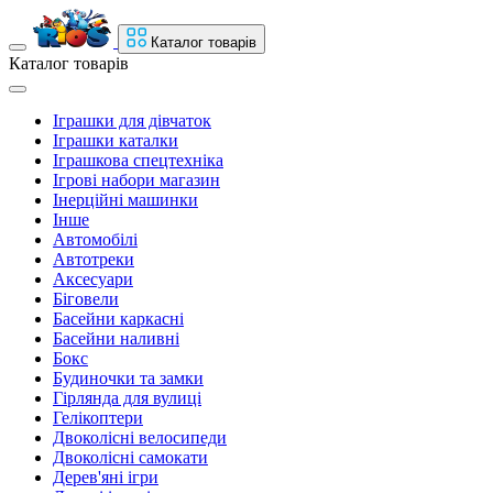
Каталог товарів
Каталог товарів
Іграшки для дівчаток
Іграшки каталки
Іграшкова спецтехніка
Ігрові набори магазин
Інерційні машинки
Інше
Автомобілі
Автотреки
Аксесуари
Біговели
Басейни каркасні
Басейни наливні
Бокс
Будиночки та замки
Гірлянда для вулиці
Гелікоптери
Двоколісні велосипеди
Двоколісні самокати
Дерев'яні ігри