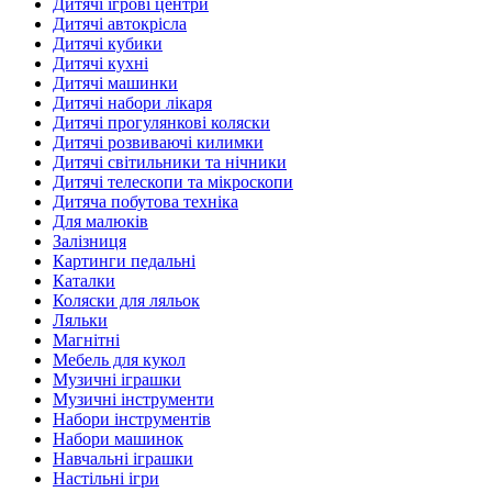
Дитячі ігрові центри
Дитячі автокрісла
Дитячі кубики
Дитячі кухні
Дитячі машинки
Дитячі набори лікаря
Дитячі прогулянкові коляски
Дитячі розвиваючі килимки
Дитячі світильники та нічники
Дитячі телескопи та мікроскопи
Дитяча побутова техніка
Для малюків
Залізниця
Картинги педальні
Каталки
Коляски для ляльок
Ляльки
Магнітні
Мебель для кукол
Музичні іграшки
Музичні інструменти
Набори інструментів
Набори машинок
Навчальні іграшки
Настільні ігри