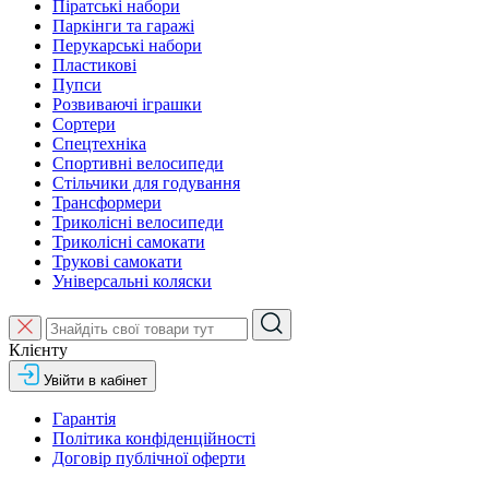
Піратські набори
Паркінги та гаражі
Перукарські набори
Пластикові
Пупси
Розвиваючі іграшки
Сортери
Спецтехніка
Спортивні велосипеди
Стільчики для годування
Трансформери
Триколісні велосипеди
Триколісні самокати
Трукові самокати
Універсальні коляски
Клієнту
Увійти в кабінет
Гарантія
Політика конфіденційності
Договір публічної оферти