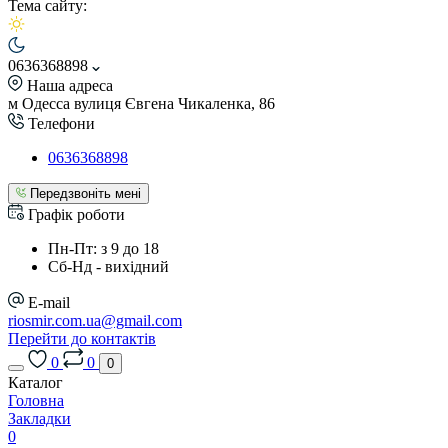
Тема сайту:
0636368898
Наша адреса
м Одесса вулиця Євгена Чикаленка, 86
Телефони
0636368898
Передзвоніть мені
Графік роботи
Пн-Пт: з 9 до 18
Сб-Нд - вихідний
E-mail
riosmir.com.ua@gmail.com
Перейти до контактів
0
0
0
Каталог
Головна
Закладки
0