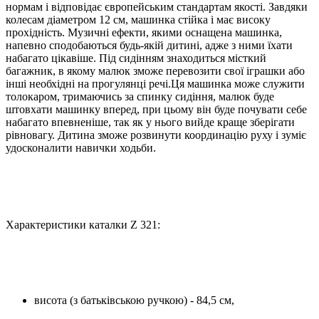
нормам і відповідає європейським стандартам якості. Завдяки
колесам діаметром 12 см, машинка стійка і має високу
прохідність. Музичні ефекти, якими оснащена машинка,
напевно сподобаються будь-якій дитині, адже з ними їхати
набагато цікавіше. Під сидінням знаходиться місткий
багажник, в якому малюк зможе перевозити свої іграшки або
інші необхідні на прогулянці речі.Ця машинка може служити
толокаром, тримаючись за спинку сидіння, малюк буде
штовхати машинку вперед, при цьому він буде почувати себе
набагато впевненіше, так як у нього вийде краще зберігати
рівновагу. Дитина зможе розвинути координацію руху і зуміє
удосконалити навички ходьби.
Характеристики каталки Z 321:
висота (з батьківською ручкою) - 84,5 см,