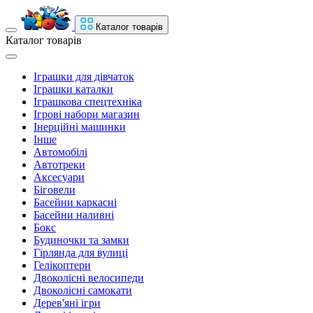
Каталог товарів
Каталог товарів
Іграшки для дівчаток
Іграшки каталки
Іграшкова спецтехніка
Ігрові набори магазин
Інерційні машинки
Інше
Автомобілі
Автотреки
Аксесуари
Біговели
Басейни каркасні
Басейни наливні
Бокс
Будиночки та замки
Гірлянда для вулиці
Гелікоптери
Двоколісні велосипеди
Двоколісні самокати
Дерев'яні ігри