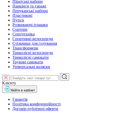
Піратські набори
Паркінги та гаражі
Перукарські набори
Пластикові
Пупси
Розвиваючі іграшки
Сортери
Спецтехніка
Спортивні велосипеди
Стільчики для годування
Трансформери
Триколісні велосипеди
Триколісні самокати
Трукові самокати
Універсальні коляски
Клієнту
Увійти в кабінет
Гарантія
Політика конфіденційності
Договір публічної оферти