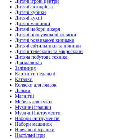
Дитячі ігрові центри
Дитячі автокрісла
Дитячі кубики
Дитячі кухні
Дитячі машинки
Дитячі набори лікаря
Дитячі прогулянкові коляски
Дитячі розвиваючі килимки
Дитячі світильники та нічники
Дитячі телескопи та мікроскопи
Дитяча побутова техніка
Для малюків
Залізниця
Картинги педальні
Каталки
Коляски для ляльок
Ляльки
Магнітні
Мебель для кукол
Музичні іграшки
Музичні інструменти
Набори інструментів
Набори машинок
Навчальні іграшки
Настільні ігри