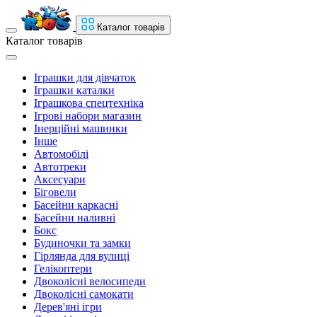
Каталог товарів
Каталог товарів
Іграшки для дівчаток
Іграшки каталки
Іграшкова спецтехніка
Ігрові набори магазин
Інерційні машинки
Інше
Автомобілі
Автотреки
Аксесуари
Біговели
Басейни каркасні
Басейни наливні
Бокс
Будиночки та замки
Гірлянда для вулиці
Гелікоптери
Двоколісні велосипеди
Двоколісні самокати
Дерев'яні ігри