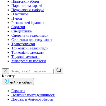
Піратські набори
Паркінги та гаражі
Перукарські набори
Пластикові
Пупси
Розвиваючі іграшки
Сортери
Спецтехніка
Спортивні велосипеди
Стільчики для годування
Трансформери
Триколісні велосипеди
Триколісні самокати
Трукові самокати
Універсальні коляски
Клієнту
Увійти в кабінет
Гарантія
Політика конфіденційності
Договір публічної оферти