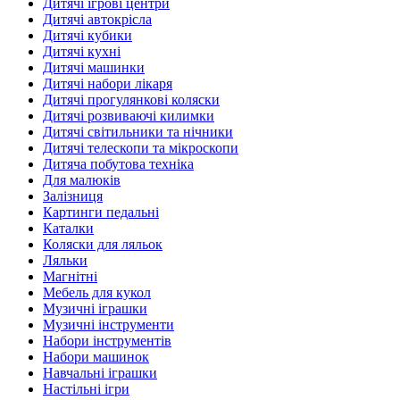
Дитячі ігрові центри
Дитячі автокрісла
Дитячі кубики
Дитячі кухні
Дитячі машинки
Дитячі набори лікаря
Дитячі прогулянкові коляски
Дитячі розвиваючі килимки
Дитячі світильники та нічники
Дитячі телескопи та мікроскопи
Дитяча побутова техніка
Для малюків
Залізниця
Картинги педальні
Каталки
Коляски для ляльок
Ляльки
Магнітні
Мебель для кукол
Музичні іграшки
Музичні інструменти
Набори інструментів
Набори машинок
Навчальні іграшки
Настільні ігри