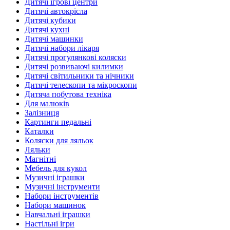
Дитячі ігрові центри
Дитячі автокрісла
Дитячі кубики
Дитячі кухні
Дитячі машинки
Дитячі набори лікаря
Дитячі прогулянкові коляски
Дитячі розвиваючі килимки
Дитячі світильники та нічники
Дитячі телескопи та мікроскопи
Дитяча побутова техніка
Для малюків
Залізниця
Картинги педальні
Каталки
Коляски для ляльок
Ляльки
Магнітні
Мебель для кукол
Музичні іграшки
Музичні інструменти
Набори інструментів
Набори машинок
Навчальні іграшки
Настільні ігри