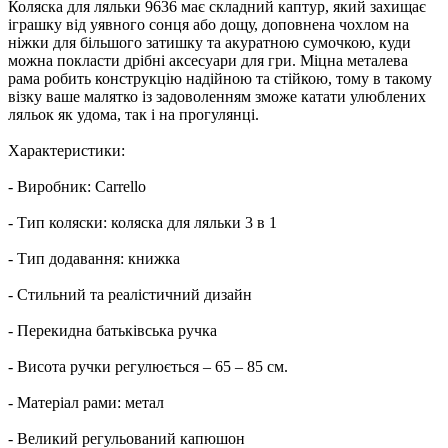
Коляска для ляльки 9636 має складний каптур, який захищає
іграшку від уявного сонця або дощу, доповнена чохлом на
ніжки для більшого затишку та акуратною сумочкою, куди
можна покласти дрібні аксесуари для гри. Міцна металева
рама робить конструкцію надійною та стійкою, тому в такому
візку ваше малятко із задоволенням зможе катати улюблених
ляльок як удома, так і на прогулянці.
Характеристики:
- Виробник: Carrello
- Тип коляски: коляска для ляльки 3 в 1
- Тип додавання: книжка
- Стильний та реалістичний дизайн
- Перекидна батьківська ручка
- Висота ручки регулюється – 65 – 85 см.
- Матеріал рами: метал
- Великий регульований капюшон