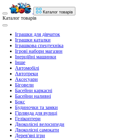
Каталог товарів
Каталог товарів
Іграшки для дівчаток
Іграшки каталки
Іграшкова спецтехніка
Ігрові набори магазин
Інерційні машинки
Інше
Автомобілі
Автотреки
Аксесуари
Біговели
Басейни каркасні
Басейни наливні
Бокс
Будиночки та замки
Гірлянда для вулиці
Гелікоптери
Двоколісні велосипеди
Двоколісні самокати
Дерев'яні ігри