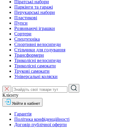
Піратські набори
Паркінги та гаражі
Перукарські набори
Пластикові
Пупси
Розвиваючі іграшки
Сортери
Спецтехніка
Спортивні велосипеди
Стільчики для годування
Трансформери
Триколісні велосипеди
Триколісні самокати
Трукові самокати
Універсальні коляски
Клієнту
Увійти в кабінет
Гарантія
Політика конфіденційності
Договір публічної оферти