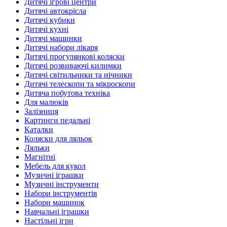
Дитячі ігрові центри
Дитячі автокрісла
Дитячі кубики
Дитячі кухні
Дитячі машинки
Дитячі набори лікаря
Дитячі прогулянкові коляски
Дитячі розвиваючі килимки
Дитячі світильники та нічники
Дитячі телескопи та мікроскопи
Дитяча побутова техніка
Для малюків
Залізниця
Картинги педальні
Каталки
Коляски для ляльок
Ляльки
Магнітні
Мебель для кукол
Музичні іграшки
Музичні інструменти
Набори інструментів
Набори машинок
Навчальні іграшки
Настільні ігри