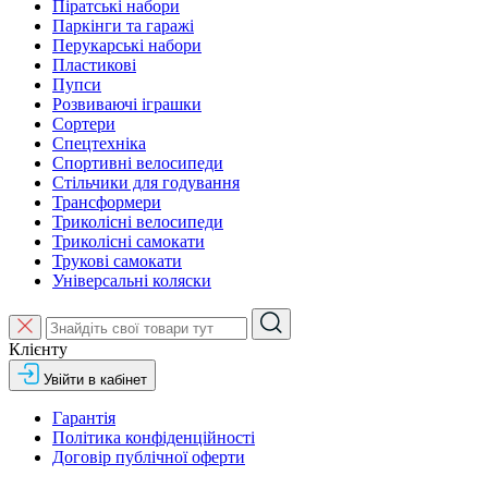
Піратські набори
Паркінги та гаражі
Перукарські набори
Пластикові
Пупси
Розвиваючі іграшки
Сортери
Спецтехніка
Спортивні велосипеди
Стільчики для годування
Трансформери
Триколісні велосипеди
Триколісні самокати
Трукові самокати
Універсальні коляски
Клієнту
Увійти в кабінет
Гарантія
Політика конфіденційності
Договір публічної оферти