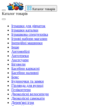
Каталог товарів
Каталог товарів
Іграшки для дівчаток
Іграшки каталки
Іграшкова спецтехніка
Ігрові набори магазин
Інерційні машинки
Інше
Автомобілі
Автотреки
Аксесуари
Біговели
Басейни каркасні
Басейни наливні
Бокс
Будиночки та замки
Гірлянда для вулиці
Гелікоптери
Двоколісні велосипеди
Двоколісні самокати
Дерев'яні ігри