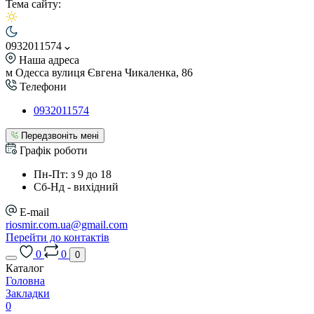
Тема сайту:
0932011574
Наша адреса
м Одесса вулиця Євгена Чикаленка, 86
Телефони
0932011574
Передзвоніть мені
Графік роботи
Пн-Пт: з 9 до 18
Сб-Нд - вихідний
E-mail
riosmir.com.ua@gmail.com
Перейти до контактів
0
0
0
Каталог
Головна
Закладки
0