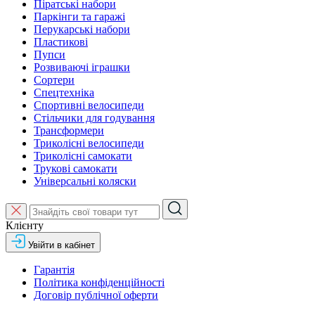
Піратські набори
Паркінги та гаражі
Перукарські набори
Пластикові
Пупси
Розвиваючі іграшки
Сортери
Спецтехніка
Спортивні велосипеди
Стільчики для годування
Трансформери
Триколісні велосипеди
Триколісні самокати
Трукові самокати
Універсальні коляски
Клієнту
Увійти в кабінет
Гарантія
Політика конфіденційності
Договір публічної оферти