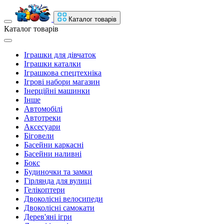
Каталог товарів
Каталог товарів
Іграшки для дівчаток
Іграшки каталки
Іграшкова спецтехніка
Ігрові набори магазин
Інерційні машинки
Інше
Автомобілі
Автотреки
Аксесуари
Біговели
Басейни каркасні
Басейни наливні
Бокс
Будиночки та замки
Гірлянда для вулиці
Гелікоптери
Двоколісні велосипеди
Двоколісні самокати
Дерев'яні ігри