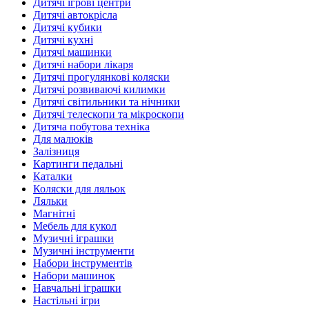
Дитячі ігрові центри
Дитячі автокрісла
Дитячі кубики
Дитячі кухні
Дитячі машинки
Дитячі набори лікаря
Дитячі прогулянкові коляски
Дитячі розвиваючі килимки
Дитячі світильники та нічники
Дитячі телескопи та мікроскопи
Дитяча побутова техніка
Для малюків
Залізниця
Картинги педальні
Каталки
Коляски для ляльок
Ляльки
Магнітні
Мебель для кукол
Музичні іграшки
Музичні інструменти
Набори інструментів
Набори машинок
Навчальні іграшки
Настільні ігри