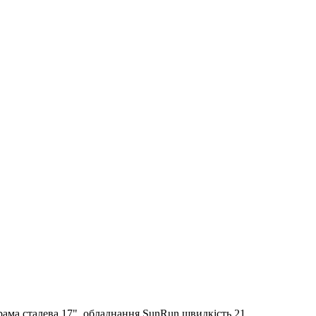
ма сталева 17", обладнання SunRun швидкість 21