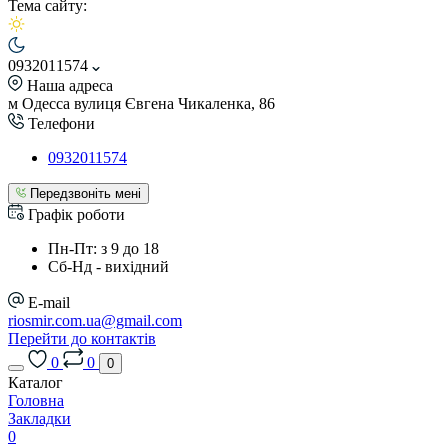
Тема сайту:
0932011574
Наша адреса
м Одесса вулиця Євгена Чикаленка, 86
Телефони
0932011574
Передзвоніть мені
Графік роботи
Пн-Пт: з 9 до 18
Сб-Нд - вихідний
E-mail
riosmir.com.ua@gmail.com
Перейти до контактів
0
0
0
Каталог
Головна
Закладки
0