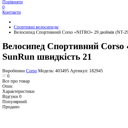
Порівняти
0
Контакти
Спортивні велосипеди
Велоcипед Спортивний Corso «NITRO» 29 дюймів (NT-298
Велоcипед Спортивний Corso 
SunRun швидкість 21
Виробники
Corso
Модель:
403495
Артикул:
182945
0
Все про товар
Опис
Характеристики
Відгуки
0
Популярний
Продано