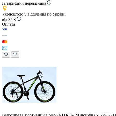
за тарифами перевізника
Укрпоштою у відділення по Україні
від 35 ₴
Оплата
Велоcипед Спортивний Corso «NITRO» 29 дюймів (NT-29877) ра