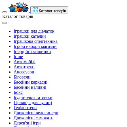
Каталог товарів
Каталог товарів
Іграшки для дівчаток
Іграшки каталки
Іграшкова спецтехніка
Ігрові набори магазин
Інерційні машинки
Інше
Автомобілі
Автотреки
Аксесуари
Біговели
Басейни каркасні
Басейни наливні
Бокс
Будиночки та замки
Гірлянда для вулиці
Гелікоптери
Двоколісні велосипеди
Двоколісні самокати
Дерев'яні ігри