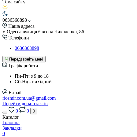
Тема сайту:
0636368898
Наша адреса
м Одесса вулиця Євгена Чикаленка, 86
Телефони
0636368898
Передзвоніть мені
Графік роботи
Пн-Пт: з 9 до 18
Сб-Нд - вихідний
E-mail
riosmir.com.ua@gmail.com
Перейти до контактів
0
0
0
Каталог
Головна
Закладки
0