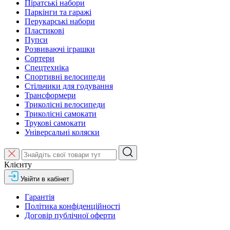
Піратські набори
Паркінги та гаражі
Перукарські набори
Пластикові
Пупси
Розвиваючі іграшки
Сортери
Спецтехніка
Спортивні велосипеди
Стільчики для годування
Трансформери
Триколісні велосипеди
Триколісні самокати
Трукові самокати
Універсальні коляски
Клієнту
Увійти в кабінет
Гарантія
Політика конфіденційності
Договір публічної оферти