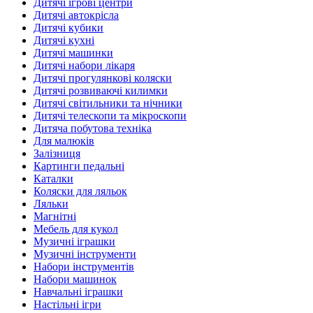
Дитячі ігрові центри
Дитячі автокрісла
Дитячі кубики
Дитячі кухні
Дитячі машинки
Дитячі набори лікаря
Дитячі прогулянкові коляски
Дитячі розвиваючі килимки
Дитячі світильники та нічники
Дитячі телескопи та мікроскопи
Дитяча побутова техніка
Для малюків
Залізниця
Картинги педальні
Каталки
Коляски для ляльок
Ляльки
Магнітні
Мебель для кукол
Музичні іграшки
Музичні інструменти
Набори інструментів
Набори машинок
Навчальні іграшки
Настільні ігри