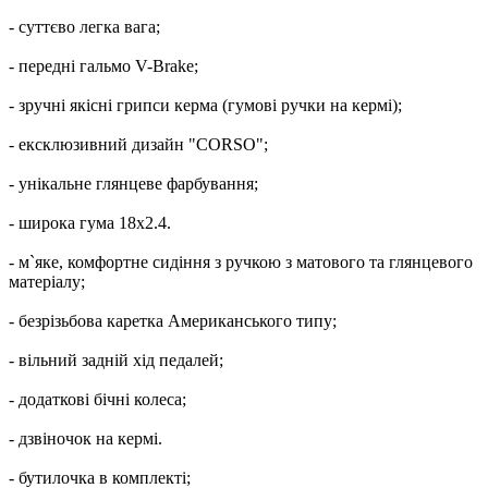
- суттєво легка вага;
- передні гальмо V-Brake;
- зручні якісні грипси керма (гумові ручки на кермі);
- ексклюзивний дизайн "CORSO";
- унікальне глянцеве фарбування;
- широка гума 18х2.4.
- м`яке, комфортне сидіння з ручкою з матового та глянцевого
матеріалу;
- безрізьбова каретка Американського типу;
- вільний задній хід педалей;
- додаткові бічні колеса;
- дзвіночок на кермі.
- бутилочка в комплекті;