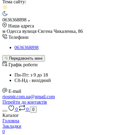
Тема сайту:
0636368898
Наша адреса
м Одесса вулиця Євгена Чикаленка, 86
Телефони
0636368898
Передзвоніть мені
Графік роботи
Пн-Пт: з 9 до 18
Сб-Нд - вихідний
E-mail
riosmir.com.ua@gmail.com
Перейти до контактів
0
0
0
Каталог
Головна
Закладки
0