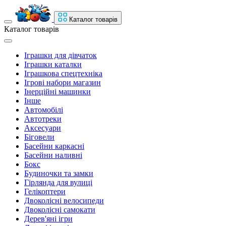
Каталог товарів
Каталог товарів
Іграшки для дівчаток
Іграшки каталки
Іграшкова спецтехніка
Ігрові набори магазин
Інерційні машинки
Інше
Автомобілі
Автотреки
Аксесуари
Біговели
Басейни каркасні
Басейни наливні
Бокс
Будиночки та замки
Гірлянда для вулиці
Гелікоптери
Двоколісні велосипеди
Двоколісні самокати
Дерев'яні ігри