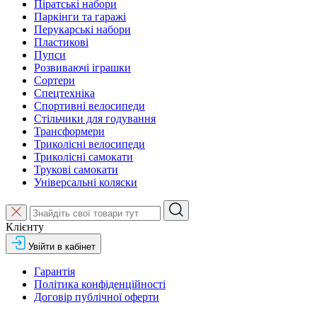
Піратські набори
Паркінги та гаражі
Перукарські набори
Пластикові
Пупси
Розвиваючі іграшки
Сортери
Спецтехніка
Спортивні велосипеди
Стільчики для годування
Трансформери
Триколісні велосипеди
Триколісні самокати
Трукові самокати
Універсальні коляски
Клієнту
Увійти в кабінет
Гарантія
Політика конфіденційності
Договір публічної оферти