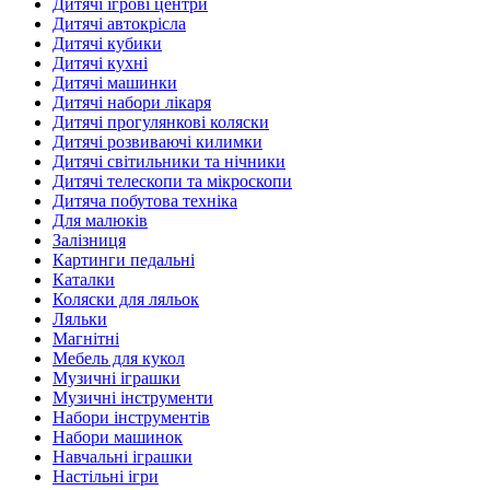
Дитячі ігрові центри
Дитячі автокрісла
Дитячі кубики
Дитячі кухні
Дитячі машинки
Дитячі набори лікаря
Дитячі прогулянкові коляски
Дитячі розвиваючі килимки
Дитячі світильники та нічники
Дитячі телескопи та мікроскопи
Дитяча побутова техніка
Для малюків
Залізниця
Картинги педальні
Каталки
Коляски для ляльок
Ляльки
Магнітні
Мебель для кукол
Музичні іграшки
Музичні інструменти
Набори інструментів
Набори машинок
Навчальні іграшки
Настільні ігри