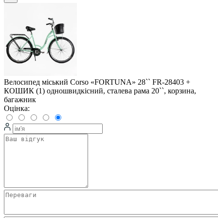
Велосипед міський Corso «FORTUNA» 28`` FR-28403 +
КОШИК (1) одношвидкісний, сталева рама 20``, корзина,
багажник
Оцінка: