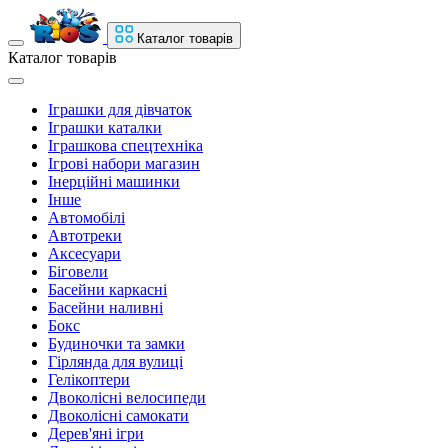
Каталог товарів
Каталог товарів
Іграшки для дівчаток
Іграшки каталки
Іграшкова спецтехніка
Ігрові набори магазин
Інерційні машинки
Інше
Автомобілі
Автотреки
Аксесуари
Біговели
Басейни каркасні
Басейни наливні
Бокс
Будиночки та замки
Гірлянда для вулиці
Гелікоптери
Двоколісні велосипеди
Двоколісні самокати
Дерев'яні ігри