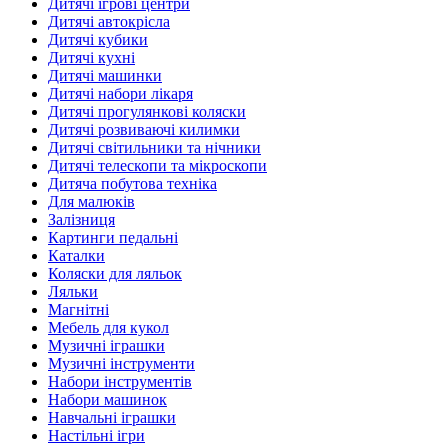
Дитячі ігрові центри
Дитячі автокрісла
Дитячі кубики
Дитячі кухні
Дитячі машинки
Дитячі набори лікаря
Дитячі прогулянкові коляски
Дитячі розвиваючі килимки
Дитячі світильники та нічники
Дитячі телескопи та мікроскопи
Дитяча побутова техніка
Для малюків
Залізниця
Картинги педальні
Каталки
Коляски для ляльок
Ляльки
Магнітні
Мебель для кукол
Музичні іграшки
Музичні інструменти
Набори інструментів
Набори машинок
Навчальні іграшки
Настільні ігри