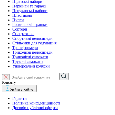
Піратські набори
Паркінги та гаражі
Перукарські набори
Пластикові
Пупси
Розвиваючі іграшки
Сортери
Спецтехніка
Спортивні велосипеди
Стільчики для годування
Трансформери
Триколісні велосипеди
Триколісні самокати
Трукові самокати
Універсальні коляски
Клієнту
Увійти в кабінет
Гарантія
Політика конфіденційності
Договір публічної оферти