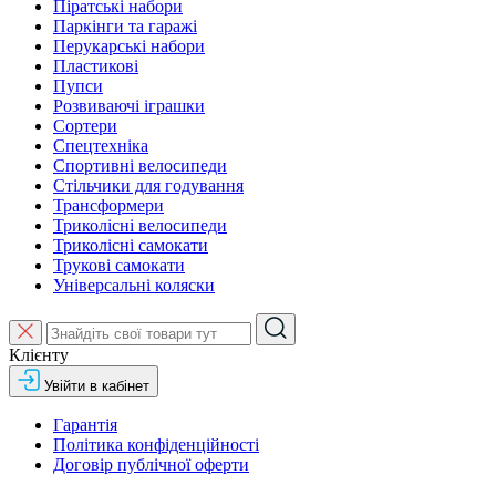
Піратські набори
Паркінги та гаражі
Перукарські набори
Пластикові
Пупси
Розвиваючі іграшки
Сортери
Спецтехніка
Спортивні велосипеди
Стільчики для годування
Трансформери
Триколісні велосипеди
Триколісні самокати
Трукові самокати
Універсальні коляски
Клієнту
Увійти в кабінет
Гарантія
Політика конфіденційності
Договір публічної оферти