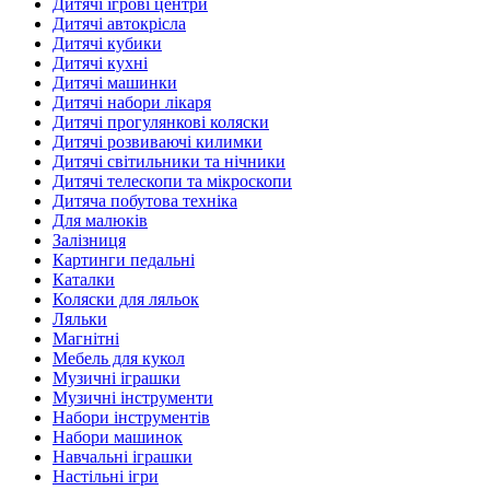
Дитячі ігрові центри
Дитячі автокрісла
Дитячі кубики
Дитячі кухні
Дитячі машинки
Дитячі набори лікаря
Дитячі прогулянкові коляски
Дитячі розвиваючі килимки
Дитячі світильники та нічники
Дитячі телескопи та мікроскопи
Дитяча побутова техніка
Для малюків
Залізниця
Картинги педальні
Каталки
Коляски для ляльок
Ляльки
Магнітні
Мебель для кукол
Музичні іграшки
Музичні інструменти
Набори інструментів
Набори машинок
Навчальні іграшки
Настільні ігри