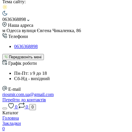
Тема сайту:
0636368898
Наша адреса
м Одесса вулиця Євгена Чикаленка, 86
Телефони
0636368898
Передзвоніть мені
Графік роботи
Пн-Пт: з 9 до 18
Сб-Нд - вихідний
E-mail
riosmir.com.ua@gmail.com
Перейти до контактів
0
0
0
Каталог
Головна
Закладки
0