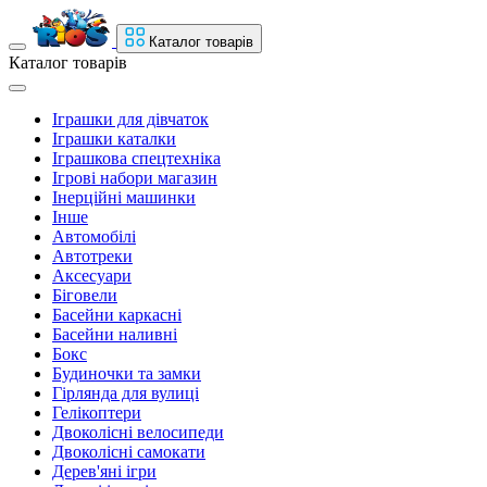
Каталог товарів
Каталог товарів
Іграшки для дівчаток
Іграшки каталки
Іграшкова спецтехніка
Ігрові набори магазин
Інерційні машинки
Інше
Автомобілі
Автотреки
Аксесуари
Біговели
Басейни каркасні
Басейни наливні
Бокс
Будиночки та замки
Гірлянда для вулиці
Гелікоптери
Двоколісні велосипеди
Двоколісні самокати
Дерев'яні ігри