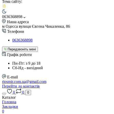
Тема сайту:
0636368898
Наша адреса
м Одесса вулиця Євгена Чикаленка, 86
Телефони
0636368898
Передзвоніть мені
Графік роботи
Пн-Пт: з 9 до 18
Сб-Нд - вихідний
E-mail
riosmir.com.ua@gmail.com
Перейти до контактів
0
0
0
Каталог
Головна
Закладки
0