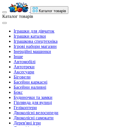
Каталог товарів
Каталог товарів
Іграшки для дівчаток
Іграшки каталки
Іграшкова спецтехніка
Ігрові набори магазин
Інерційні машинки
Інше
Автомобілі
Автотреки
Аксесуари
Біговели
Басейни каркасні
Басейни наливні
Бокс
Будиночки та замки
Гірлянда для вулиці
Гелікоптери
Двоколісні велосипеди
Двоколісні самокати
Дерев'яні ігри