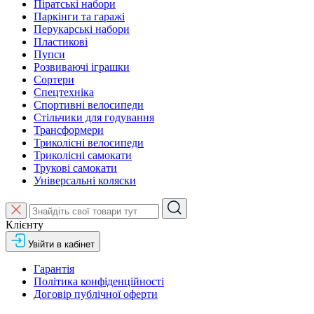
Піратські набори
Паркінги та гаражі
Перукарські набори
Пластикові
Пупси
Розвиваючі іграшки
Сортери
Спецтехніка
Спортивні велосипеди
Стільчики для годування
Трансформери
Триколісні велосипеди
Триколісні самокати
Трукові самокати
Універсальні коляски
Клієнту
Увійти в кабінет
Гарантія
Політика конфіденційності
Договір публічної оферти