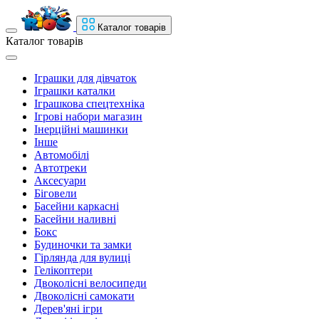
Каталог товарів
Каталог товарів
Іграшки для дівчаток
Іграшки каталки
Іграшкова спецтехніка
Ігрові набори магазин
Інерційні машинки
Інше
Автомобілі
Автотреки
Аксесуари
Біговели
Басейни каркасні
Басейни наливні
Бокс
Будиночки та замки
Гірлянда для вулиці
Гелікоптери
Двоколісні велосипеди
Двоколісні самокати
Дерев'яні ігри