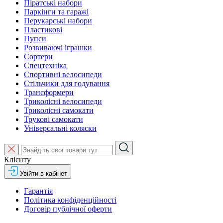
Піратські набори
Паркінги та гаражі
Перукарські набори
Пластикові
Пупси
Розвиваючі іграшки
Сортери
Спецтехніка
Спортивні велосипеди
Стільчики для годування
Трансформери
Триколісні велосипеди
Триколісні самокати
Трукові самокати
Універсальні коляски
Клієнту
Увійти в кабінет
Гарантія
Політика конфіденційності
Договір публічної оферти