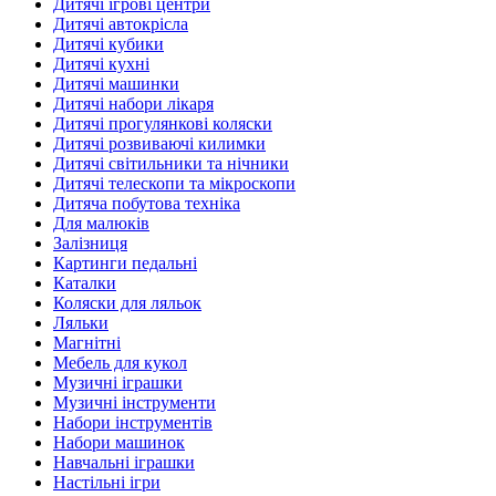
Дитячі ігрові центри
Дитячі автокрісла
Дитячі кубики
Дитячі кухні
Дитячі машинки
Дитячі набори лікаря
Дитячі прогулянкові коляски
Дитячі розвиваючі килимки
Дитячі світильники та нічники
Дитячі телескопи та мікроскопи
Дитяча побутова техніка
Для малюків
Залізниця
Картинги педальні
Каталки
Коляски для ляльок
Ляльки
Магнітні
Мебель для кукол
Музичні іграшки
Музичні інструменти
Набори інструментів
Набори машинок
Навчальні іграшки
Настільні ігри