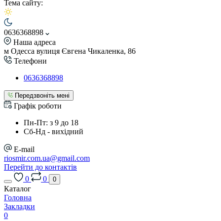
Тема сайту:
0636368898
Наша адреса
м Одесса вулиця Євгена Чикаленка, 86
Телефони
0636368898
Передзвоніть мені
Графік роботи
Пн-Пт: з 9 до 18
Сб-Нд - вихідний
E-mail
riosmir.com.ua@gmail.com
Перейти до контактів
0
0
0
Каталог
Головна
Закладки
0