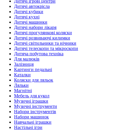
Дитячі ігрові центри
Дитячі автокрісла
Дитячі кубики
Дитячі кухні
Дитячі машинки
Дитячі набори лікаря
Дитячі прогулянкові коляски
Дитячі розвиваючі килимки
Дитячі світильники та нічники
Дитячі телескопи та мікроскопи
Дитяча побутова техніка
Для малюків
Залізниця
Картинги педальні
Каталки
Коляски для ляльок
Ляльки
Магнітні
Мебель для кукол
Музичні іграшки
Музичні інструменти
Набори інструментів
Набори машинок
Навчальні іграшки
Настільні ігри