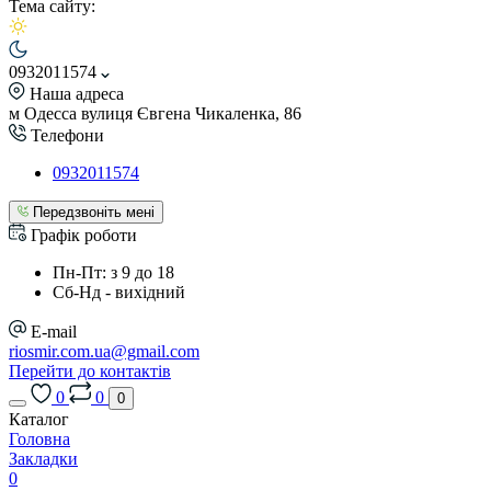
Тема сайту:
0932011574
Наша адреса
м Одесса вулиця Євгена Чикаленка, 86
Телефони
0932011574
Передзвоніть мені
Графік роботи
Пн-Пт: з 9 до 18
Сб-Нд - вихідний
E-mail
riosmir.com.ua@gmail.com
Перейти до контактів
0
0
0
Каталог
Головна
Закладки
0