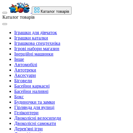
Каталог товарів
Каталог товарів
Іграшки для дівчаток
Іграшки каталки
Іграшкова спецтехніка
Ігрові набори магазин
Інерційні машинки
Інше
Автомобілі
Автотреки
Аксесуари
Біговели
Басейни каркасні
Басейни наливні
Бокс
Будиночки та замки
Гірлянда для вулиці
Гелікоптери
Двоколісні велосипеди
Двоколісні самокати
Дерев'яні ігри