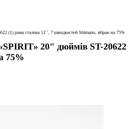
2 (1) рама сталева 12``, 7 швидкостей Shimano, зібран на 75%
SPIRIT» 20" дюймів ST-20622 (1
на 75%