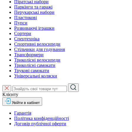
Піратські набори
Паркінги та гаражі
Перукарські набори
Пластикові
Пупси
Розвиваючі іграшки
Сортери
Спецтехніка
Спортивні велосипеди
Стільчики для годування
Трансформери
Триколісні велосипеди
Триколісні самокати
Трукові самокати
Універсальні коляски
Клієнту
Увійти в кабінет
Гарантія
Політика конфіденційності
Договір публічної оферти