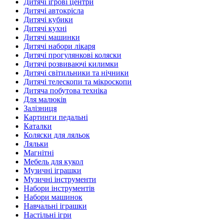
Дитячі ігрові центри
Дитячі автокрісла
Дитячі кубики
Дитячі кухні
Дитячі машинки
Дитячі набори лікаря
Дитячі прогулянкові коляски
Дитячі розвиваючі килимки
Дитячі світильники та нічники
Дитячі телескопи та мікроскопи
Дитяча побутова техніка
Для малюків
Залізниця
Картинги педальні
Каталки
Коляски для ляльок
Ляльки
Магнітні
Мебель для кукол
Музичні іграшки
Музичні інструменти
Набори інструментів
Набори машинок
Навчальні іграшки
Настільні ігри