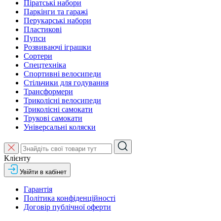
Піратські набори
Паркінги та гаражі
Перукарські набори
Пластикові
Пупси
Розвиваючі іграшки
Сортери
Спецтехніка
Спортивні велосипеди
Стільчики для годування
Трансформери
Триколісні велосипеди
Триколісні самокати
Трукові самокати
Універсальні коляски
Клієнту
Увійти в кабінет
Гарантія
Політика конфіденційності
Договір публічної оферти