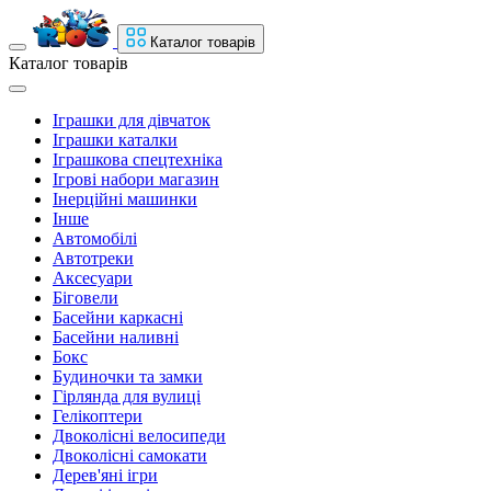
Каталог товарів
Каталог товарів
Іграшки для дівчаток
Іграшки каталки
Іграшкова спецтехніка
Ігрові набори магазин
Інерційні машинки
Інше
Автомобілі
Автотреки
Аксесуари
Біговели
Басейни каркасні
Басейни наливні
Бокс
Будиночки та замки
Гірлянда для вулиці
Гелікоптери
Двоколісні велосипеди
Двоколісні самокати
Дерев'яні ігри