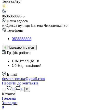
Тема сайту:
0636368898
Наша адреса
м Одесса вулиця Євгена Чикаленка, 86
Телефони
0636368898
Передзвоніть мені
Графік роботи
Пн-Пт: з 9 до 18
Сб-Нд - вихідний
E-mail
riosmir.com.ua@gmail.com
Перейти до контактів
0
0
0
Каталог
Головна
Закладки
0