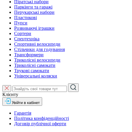
Піратські набори
Паркінги та гаражі
Перукарські набори
Пластикові
Пупси
Розвиваючі іграшки
Сортери
Спецтехніка
Спортивні велосипеди
Стільчики для годування
Трансформери
Триколісні велосипеди
Триколісні самокати
Трукові самокати
Універсальні коляски
Клієнту
Увійти в кабінет
Гарантія
Політика конфіденційності
Договір публічної оферти