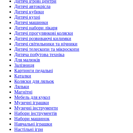
Дитячі ігрові центри
Дитячі автокрісла
Дитячі кубики
Дитячі кухні
Дитячі машинки
Дитячі набори лікаря
Дитячі прогулянкові коляски
Дитячі розвиваючі килимки
Дитячі світильники та нічники
Дитячі телескопи та мікроскопи
Дитяча побутова техніка
Для малюків
Залізниця
Картинги педальні
Каталки
Коляски для ляльок
Ляльки
Магнітні
Мебель для кукол
Музичні іграшки
Музичні інструменти
Набори інструментів
Набори машинок
Навчальні іграшки
Настільні ігри