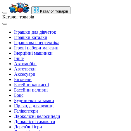
Каталог товарів
Каталог товарів
Іграшки для дівчаток
Іграшки каталки
Іграшкова спецтехніка
Ігрові набори магазин
Інерційні машинки
Інше
Автомобілі
Автотреки
Аксесуари
Біговели
Басейни каркасні
Басейни наливні
Бокс
Будиночки та замки
Гірлянда для вулиці
Гелікоптери
Двоколісні велосипеди
Двоколісні самокати
Дерев'яні ігри