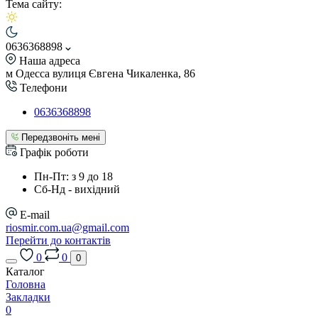
Тема сайту:
0636368898
Наша адреса
м Одесса вулиця Євгена Чикаленка, 86
Телефони
0636368898
Передзвоніть мені
Графік роботи
Пн-Пт: з 9 до 18
Сб-Нд - вихідний
E-mail
riosmir.com.ua@gmail.com
Перейти до контактів
0
0
0
Каталог
Головна
Закладки
0