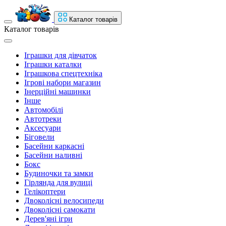
Каталог товарів
Каталог товарів
Іграшки для дівчаток
Іграшки каталки
Іграшкова спецтехніка
Ігрові набори магазин
Інерційні машинки
Інше
Автомобілі
Автотреки
Аксесуари
Біговели
Басейни каркасні
Басейни наливні
Бокс
Будиночки та замки
Гірлянда для вулиці
Гелікоптери
Двоколісні велосипеди
Двоколісні самокати
Дерев'яні ігри