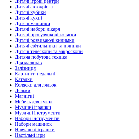
Дитячі ігрові центри
Дитячі автокрісла
Дитячі кубики
Дитячі кухні
Дитячі машинки
Дитячі набори лікаря
Дитячі прогулянкові коляски
Дитячі розвиваючі килимки
Дитячі світильники та нічники
Дитячі телескопи та мікроскопи
Дитяча побутова техніка
Для малюків
Залізниця
Картинги педальні
Каталки
Коляски для ляльок
Ляльки
Магнітні
Мебель для кукол
Музичні іграшки
Музичні інструменти
Набори інструментів
Набори машинок
Навчальні іграшки
Настільні ігри