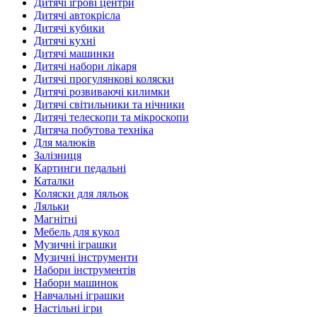
Дитячі ігрові центри
Дитячі автокрісла
Дитячі кубики
Дитячі кухні
Дитячі машинки
Дитячі набори лікаря
Дитячі прогулянкові коляски
Дитячі розвиваючі килимки
Дитячі світильники та нічники
Дитячі телескопи та мікроскопи
Дитяча побутова техніка
Для малюків
Залізниця
Картинги педальні
Каталки
Коляски для ляльок
Ляльки
Магнітні
Мебель для кукол
Музичні іграшки
Музичні інструменти
Набори інструментів
Набори машинок
Навчальні іграшки
Настільні ігри