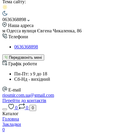
Тема сайту:
0636368898
Наша адреса
м Одесса вулиця Євгена Чикаленка, 86
Телефони
0636368898
Передзвоніть мені
Графік роботи
Пн-Пт: з 9 до 18
Сб-Нд - вихідний
E-mail
riosmir.com.ua@gmail.com
Перейти до контактів
0
0
0
Каталог
Головна
Закладки
0