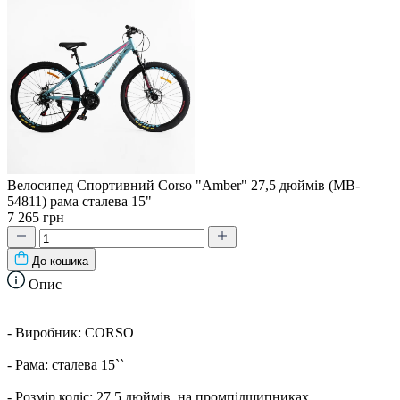
Велосипед Спортивний Corso "Amber" 27,5 дюймів (MB-
54811) рама сталева 15"
7 265 грн
До кошика
Опис
- Виробник: CORSO
- Рама: сталева 15``
- Розмір коліс: 27.5 дюймів, на промпідшипниках