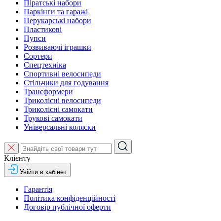
Піратські набори
Паркінги та гаражі
Перукарські набори
Пластикові
Пупси
Розвиваючі іграшки
Сортери
Спецтехніка
Спортивні велосипеди
Стільчики для годування
Трансформери
Триколісні велосипеди
Триколісні самокати
Трукові самокати
Універсальні коляски
Клієнту
Увійти в кабінет
Гарантія
Політика конфіденційності
Договір публічної оферти