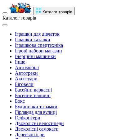
Каталог товарів
Каталог товарів
Іграшки для дівчаток
Іграшки каталки
Іграшкова спецтехніка
Ігрові набори магазин
Інерційні машинки
Інше
Автомобілі
Автотреки
Аксесуари
Біговели
Басейни каркасні
Басейни наливні
Бокс
Будиночки та замки
Гірлянда для вулиці
Гелікоптери
Двоколісні велосипеди
Двоколісні самокати
Дерев'яні ігри