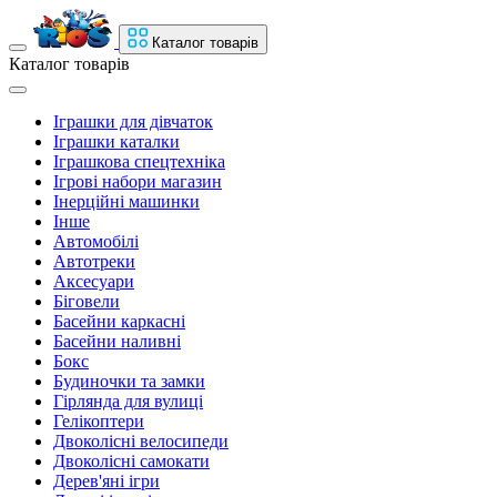
Каталог товарів
Каталог товарів
Іграшки для дівчаток
Іграшки каталки
Іграшкова спецтехніка
Ігрові набори магазин
Інерційні машинки
Інше
Автомобілі
Автотреки
Аксесуари
Біговели
Басейни каркасні
Басейни наливні
Бокс
Будиночки та замки
Гірлянда для вулиці
Гелікоптери
Двоколісні велосипеди
Двоколісні самокати
Дерев'яні ігри