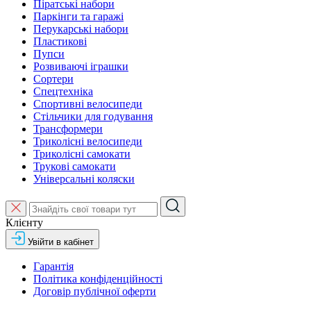
Піратські набори
Паркінги та гаражі
Перукарські набори
Пластикові
Пупси
Розвиваючі іграшки
Сортери
Спецтехніка
Спортивні велосипеди
Стільчики для годування
Трансформери
Триколісні велосипеди
Триколісні самокати
Трукові самокати
Універсальні коляски
Клієнту
Увійти в кабінет
Гарантія
Політика конфіденційності
Договір публічної оферти