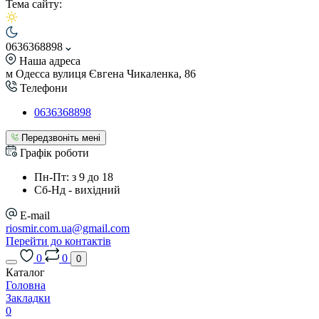
Тема сайту:
0636368898
Наша адреса
м Одесса вулиця Євгена Чикаленка, 86
Телефони
0636368898
Передзвоніть мені
Графік роботи
Пн-Пт: з 9 до 18
Сб-Нд - вихідний
E-mail
riosmir.com.ua@gmail.com
Перейти до контактів
0
0
0
Каталог
Головна
Закладки
0