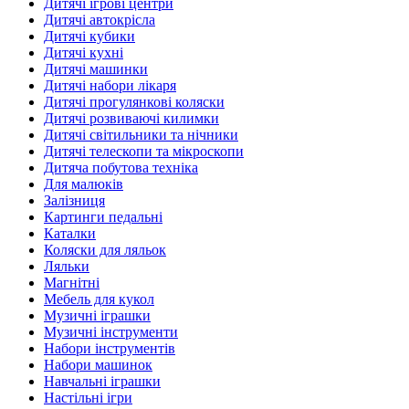
Дитячі ігрові центри
Дитячі автокрісла
Дитячі кубики
Дитячі кухні
Дитячі машинки
Дитячі набори лікаря
Дитячі прогулянкові коляски
Дитячі розвиваючі килимки
Дитячі світильники та нічники
Дитячі телескопи та мікроскопи
Дитяча побутова техніка
Для малюків
Залізниця
Картинги педальні
Каталки
Коляски для ляльок
Ляльки
Магнітні
Мебель для кукол
Музичні іграшки
Музичні інструменти
Набори інструментів
Набори машинок
Навчальні іграшки
Настільні ігри